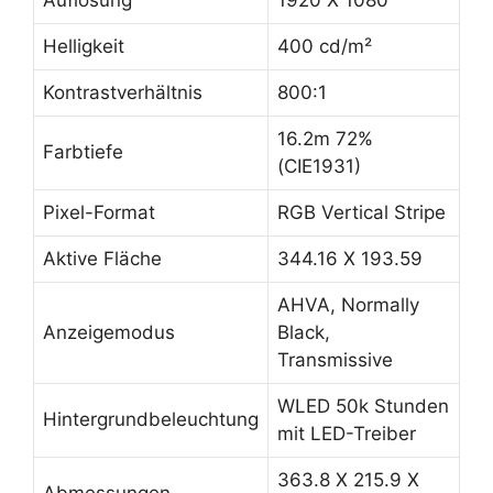
Auflösung
1920 X 1080
Helligkeit
400 cd/m²
Kontrastverhältnis
800:1
16.2m 72%
Farbtiefe
(CIE1931)
Pixel-Format
RGB Vertical Stripe
Aktive Fläche
344.16 X 193.59
AHVA, Normally
Anzeigemodus
Black,
Transmissive
WLED 50k Stunden
Hintergrundbeleuchtung
mit LED-Treiber
363.8 X 215.9 X