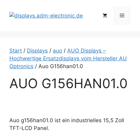
Zum
Inhalt
Menü
springen
Start
/
Displays
/
auo
/
AUO Displays –
Hochwertige Ersatzdisplays vom Hersteller AU
Optronics
/ Auo G156han01.0
AUO G156HAN01.0
Auo g156han01.0 ist ein industrielles 15,5 Zoll
TFT-LCD Panel.