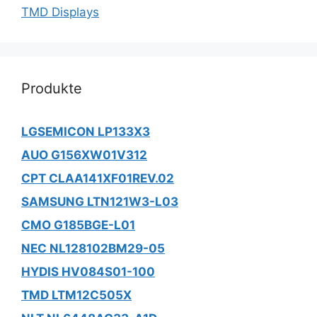
TMD Displays
Produkte
LGSEMICON LP133X3
AUO G156XW01V312
CPT CLAA141XF01REV.02
SAMSUNG LTN121W3-L03
CMO G185BGE-L01
NEC NL128102BM29-05
HYDIS HV084S01-100
TMD LTM12C505X