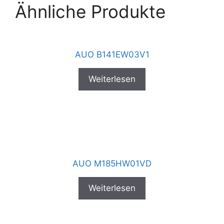
Ähnliche Produkte
AUO B141EW03V1
Weiterlesen
AUO M185HW01VD
Weiterlesen