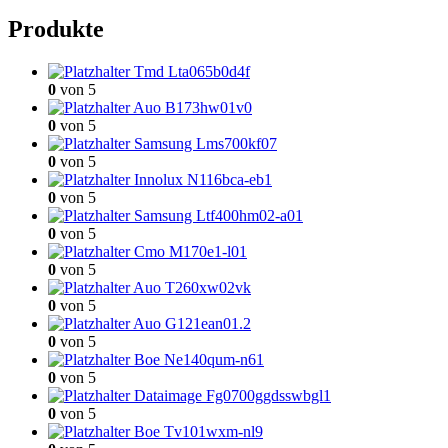
Produkte
Tmd Lta065b0d4f
0
von 5
Auo B173hw01v0
0
von 5
Samsung Lms700kf07
0
von 5
Innolux N116bca-eb1
0
von 5
Samsung Ltf400hm02-a01
0
von 5
Cmo M170e1-l01
0
von 5
Auo T260xw02vk
0
von 5
Auo G121ean01.2
0
von 5
Boe Ne140qum-n61
0
von 5
Dataimage Fg0700ggdsswbgl1
0
von 5
Boe Tv101wxm-nl9