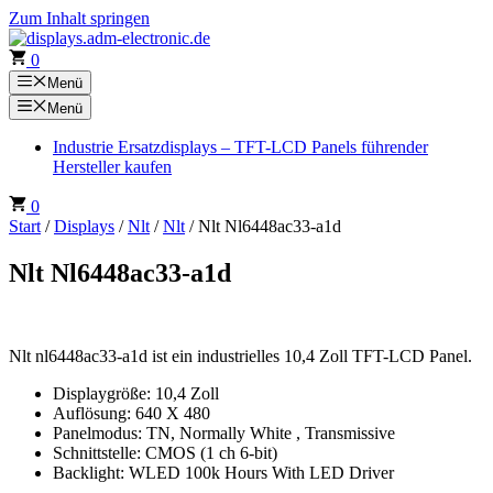
Zum Inhalt springen
0
Menü
Menü
Industrie Ersatzdisplays – TFT-LCD Panels führender
Hersteller kaufen
0
Start
/
Displays
/
Nlt
/
Nlt
/ Nlt Nl6448ac33-a1d
Nlt Nl6448ac33-a1d
Nlt nl6448ac33-a1d ist ein industrielles 10,4 Zoll TFT-LCD Panel.
Displaygröße: 10,4 Zoll
Auflösung: 640 X 480
Panelmodus: TN, Normally White , Transmissive
Schnittstelle: CMOS (1 ch 6-bit)
Backlight: WLED 100k Hours With LED Driver