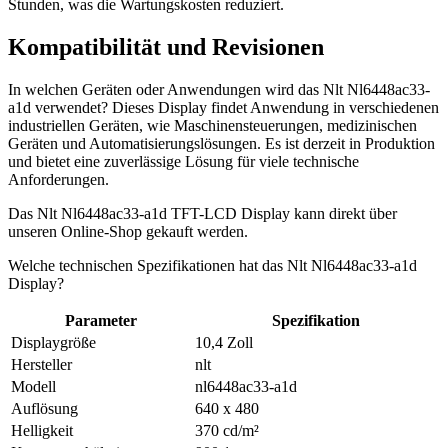
Stunden, was die Wartungskosten reduziert.
Kompatibilität und Revisionen
In welchen Geräten oder Anwendungen wird das Nlt Nl6448ac33-
a1d verwendet? Dieses Display findet Anwendung in verschiedenen
industriellen Geräten, wie Maschinensteuerungen, medizinischen
Geräten und Automatisierungslösungen. Es ist derzeit in Produktion
und bietet eine zuverlässige Lösung für viele technische
Anforderungen.
Das Nlt Nl6448ac33-a1d TFT-LCD Display kann direkt über
unseren Online-Shop gekauft werden.
Welche technischen Spezifikationen hat das Nlt Nl6448ac33-a1d
Display?
Parameter
Spezifikation
Displaygröße
10,4 Zoll
Hersteller
nlt
Modell
nl6448ac33-a1d
Auflösung
640 x 480
Helligkeit
370 cd/m²