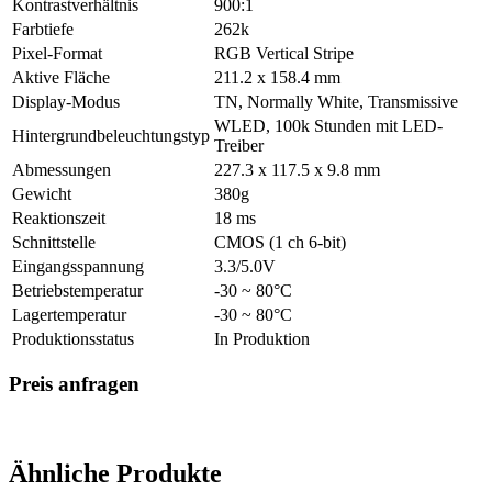
Kontrastverhältnis
900:1
Farbtiefe
262k
Pixel-Format
RGB Vertical Stripe
Aktive Fläche
211.2 x 158.4 mm
Display-Modus
TN, Normally White, Transmissive
WLED, 100k Stunden mit LED-
Hintergrundbeleuchtungstyp
Treiber
Abmessungen
227.3 x 117.5 x 9.8 mm
Gewicht
380g
Reaktionszeit
18 ms
Schnittstelle
CMOS (1 ch 6-bit)
Eingangsspannung
3.3/5.0V
Betriebstemperatur
-30 ~ 80°C
Lagertemperatur
-30 ~ 80°C
Produktionsstatus
In Produktion
Preis anfragen
Ähnliche Produkte