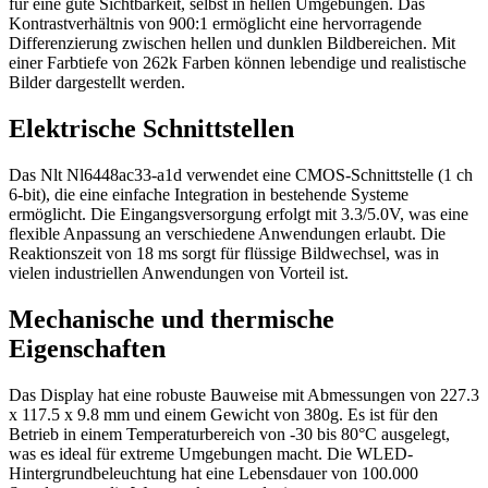
für eine gute Sichtbarkeit, selbst in hellen Umgebungen. Das
Kontrastverhältnis von 900:1 ermöglicht eine hervorragende
Differenzierung zwischen hellen und dunklen Bildbereichen. Mit
einer Farbtiefe von 262k Farben können lebendige und realistische
Bilder dargestellt werden.
Elektrische Schnittstellen
Das Nlt Nl6448ac33-a1d verwendet eine CMOS-Schnittstelle (1 ch
6-bit), die eine einfache Integration in bestehende Systeme
ermöglicht. Die Eingangsversorgung erfolgt mit 3.3/5.0V, was eine
flexible Anpassung an verschiedene Anwendungen erlaubt. Die
Reaktionszeit von 18 ms sorgt für flüssige Bildwechsel, was in
vielen industriellen Anwendungen von Vorteil ist.
Mechanische und thermische
Eigenschaften
Das Display hat eine robuste Bauweise mit Abmessungen von 227.3
x 117.5 x 9.8 mm und einem Gewicht von 380g. Es ist für den
Betrieb in einem Temperaturbereich von -30 bis 80°C ausgelegt,
was es ideal für extreme Umgebungen macht. Die WLED-
Hintergrundbeleuchtung hat eine Lebensdauer von 100.000