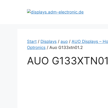
Zum
Inhalt
springen
Start
/
Displays
/
auo
/
AUO Displays – Ho
Optronics
/ Auo G133xtn01.2
AUO G133XTN01