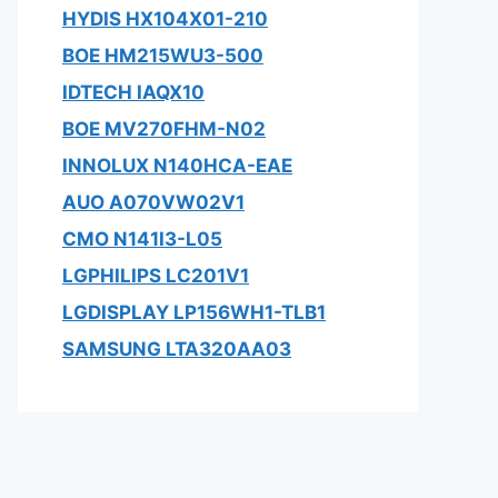
HYDIS HX104X01-210
BOE HM215WU3-500
IDTECH IAQX10
BOE MV270FHM-N02
INNOLUX N140HCA-EAE
AUO A070VW02V1
CMO N141I3-L05
LGPHILIPS LC201V1
LGDISPLAY LP156WH1-TLB1
SAMSUNG LTA320AA03