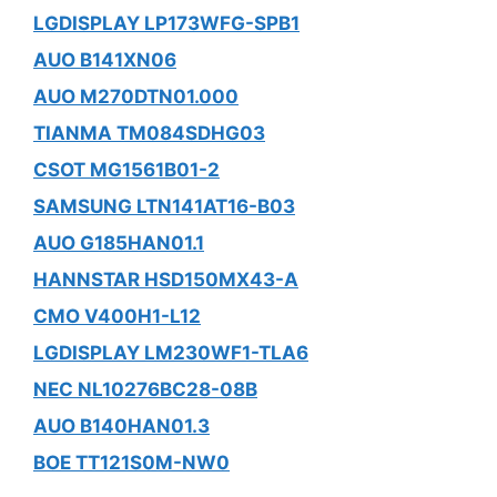
LGDISPLAY LP173WFG-SPB1
AUO B141XN06
AUO M270DTN01.000
TIANMA TM084SDHG03
CSOT MG1561B01-2
SAMSUNG LTN141AT16-B03
AUO G185HAN01.1
HANNSTAR HSD150MX43-A
CMO V400H1-L12
LGDISPLAY LM230WF1-TLA6
NEC NL10276BC28-08B
AUO B140HAN01.3
BOE TT121S0M-NW0