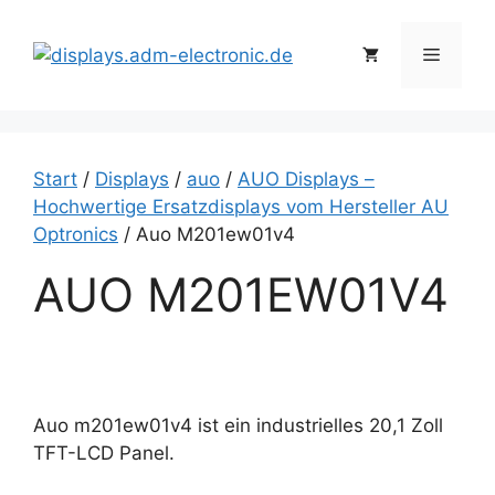
Zum
Inhalt
Menü
springen
Start
/
Displays
/
auo
/
AUO Displays –
Hochwertige Ersatzdisplays vom Hersteller AU
Optronics
/ Auo M201ew01v4
AUO M201EW01V4
Auo m201ew01v4 ist ein industrielles 20,1 Zoll
TFT-LCD Panel.