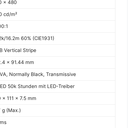
0 x 480
0 cd/m²
00:1
2k/16.2m 60% (CIE1931)
 Vertical Stripe
2.4 x 91.44 mm
A, Normally Black, Transmissive
ED 50k Stunden mit LED-Treiber
 x 111 x 7.5 mm
 g (Max.)
 ms