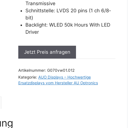
Transmissive
Schnittstelle: LVDS 20 pins (1 ch 6/8-
bit)
Backlight: WLED 50k Hours With LED
Driver
Jetzt Preis anfragen
Artikelnummer:
G070vw01.012
Kategorie:
AUO Displays – Hochwertige
Ersatzdisplays vom Hersteller AU Optronics
ung