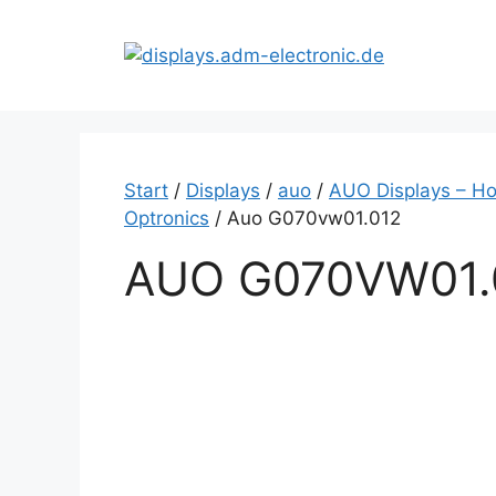
Zum
Inhalt
springen
Start
/
Displays
/
auo
/
AUO Displays – Ho
Optronics
/ Auo G070vw01.012
AUO G070VW01.