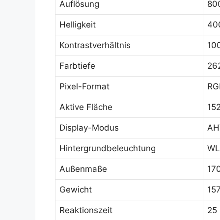
Auflösung
80
Helligkeit
40
Kontrastverhältnis
10
Farbtiefe
26
Pixel-Format
RGB
Aktive Fläche
15
Display-Modus
AHV
Hintergrundbeleuchtung
WL
Außenmaße
170
Gewicht
157
Reaktionszeit
25