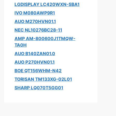
LGDISPLAY LC420WXN-SBA1
IVO M080AWP9R1
AUO M270HVN01.1
NEC NL10276BC28-11
AMP AM-800600J1TMQW-
TA0H
AUO B140ZAN01.0
AUO P270HVN01.1
BOE QT156WHM-N42
TORISAN TM133XG-02L01
SHARP LQ070T5GG01