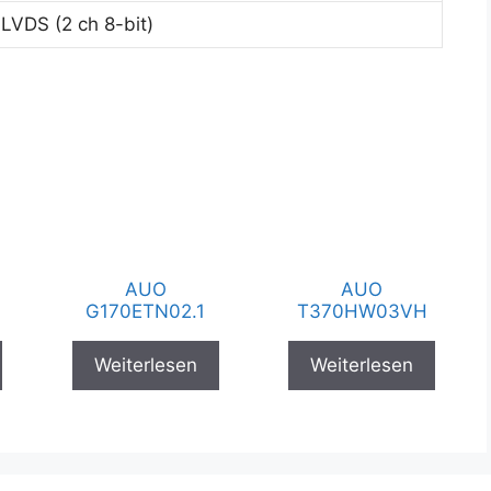
LVDS (2 ch 8-bit)
AUO
AUO
G170ETN02.1
T370HW03VH
Weiterlesen
Weiterlesen