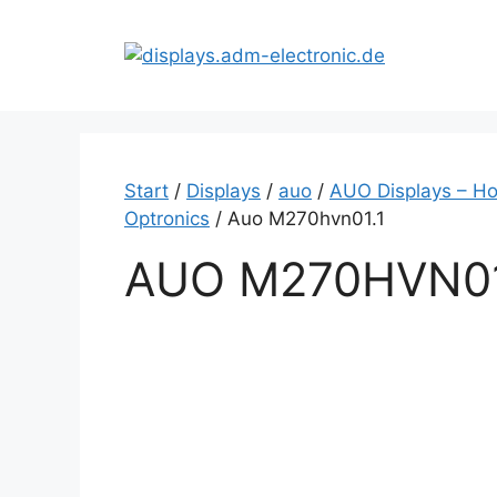
Zum
Inhalt
springen
Start
/
Displays
/
auo
/
AUO Displays – Ho
Optronics
/ Auo M270hvn01.1
AUO M270HVN01