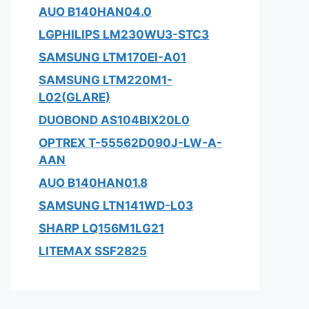
AUO B140HAN04.0
LGPHILIPS LM230WU3-STC3
SAMSUNG LTM170EI-A01
SAMSUNG LTM220M1-
L02(GLARE)
DUOBOND AS104BIX20L0
OPTREX T-55562D090J-LW-A-
AAN
AUO B140HAN01.8
SAMSUNG LTN141WD-L03
SHARP LQ156M1LG21
LITEMAX SSF2825