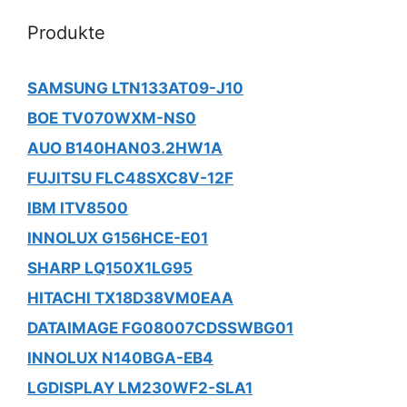
Produkte
SAMSUNG LTN133AT09-J10
BOE TV070WXM-NS0
AUO B140HAN03.2HW1A
FUJITSU FLC48SXC8V-12F
IBM ITV8500
INNOLUX G156HCE-E01
SHARP LQ150X1LG95
HITACHI TX18D38VM0EAA
DATAIMAGE FG08007CDSSWBG01
INNOLUX N140BGA-EB4
LGDISPLAY LM230WF2-SLA1