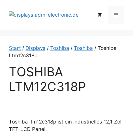
Zum
Inhalt
Menü
springen
Start
/
Displays
/
Toshiba
/
Toshiba
/ Toshiba
Ltm12c318p
TOSHIBA
LTM12C318P
Toshiba ltm12c318p ist ein industrielles 12,1 Zoll
TFT-LCD Panel.