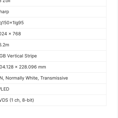
5 Zoll
harp
q150x1lg95
024 x 768
6.2m
GB Vertical Stripe
04.128 x 228.096 mm
N, Normally White, Transmissive
LED
VDS (1 ch, 8-bit)