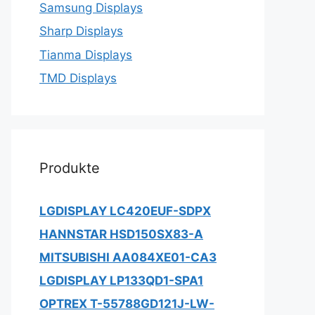
Samsung Displays
Sharp Displays
Tianma Displays
TMD Displays
Produkte
LGDISPLAY LC420EUF-SDPX
HANNSTAR HSD150SX83-A
MITSUBISHI AA084XE01-CA3
LGDISPLAY LP133QD1-SPA1
OPTREX T-55788GD121J-LW-