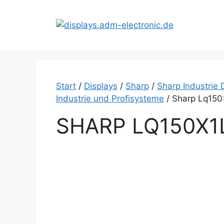
Zum
Inhalt
springen
Start
/
Displays
/
Sharp
/
Sharp Industrie 
Industrie und Profisysteme
/ Sharp Lq150
SHARP LQ150X1