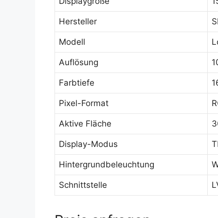
Displaygröße
1
Hersteller
S
Modell
L
Auflösung
1
Farbtiefe
1
Pixel-Format
R
Aktive Fläche
3
Display-Modus
T
Hintergrundbeleuchtung
W
Schnittstelle
L