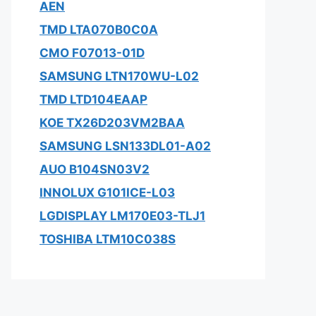
AEN
TMD LTA070B0C0A
CMO F07013-01D
SAMSUNG LTN170WU-L02
TMD LTD104EAAP
KOE TX26D203VM2BAA
SAMSUNG LSN133DL01-A02
AUO B104SN03V2
INNOLUX G101ICE-L03
LGDISPLAY LM170E03-TLJ1
TOSHIBA LTM10C038S