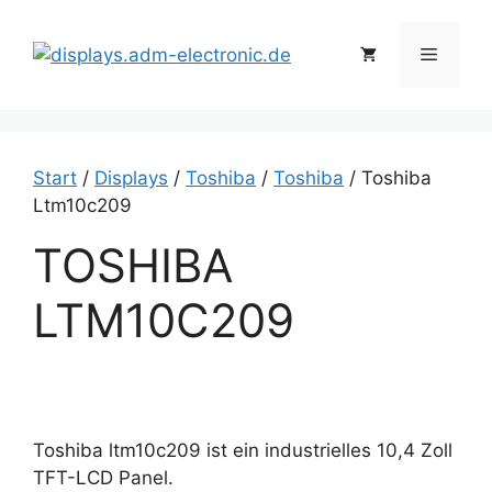
Zum
Inhalt
Menü
springen
Start
/
Displays
/
Toshiba
/
Toshiba
/ Toshiba
Ltm10c209
TOSHIBA
LTM10C209
Toshiba ltm10c209 ist ein industrielles 10,4 Zoll
TFT-LCD Panel.