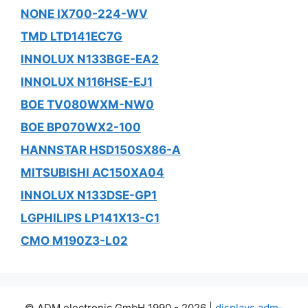
NONE IX700-224-WV
TMD LTD141EC7G
INNOLUX N133BGE-EA2
INNOLUX N116HSE-EJ1
BOE TV080WXM-NW0
BOE BP070WX2-100
HANNSTAR HSD150SX86-A
MITSUBISHI AC150XA04
INNOLUX N133DSE-GP1
LGPHILIPS LP141X13-C1
CMO M190Z3-L02
© ADM electronic GmbH 1990 - 2026 |
displays.adm-