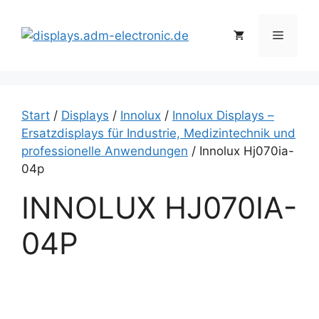
Zum
Inhalt
Menü
springen
Start
/
Displays
/
Innolux
/
Innolux Displays –
Ersatzdisplays für Industrie, Medizintechnik und
professionelle Anwendungen
/ Innolux Hj070ia-
04p
INNOLUX HJ070IA-
04P