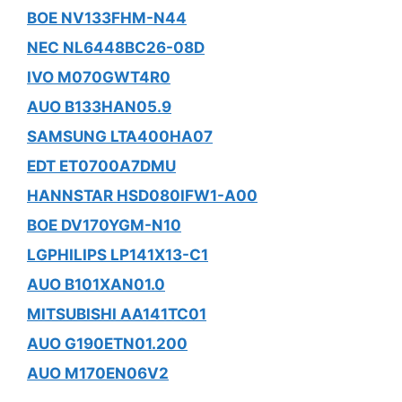
BOE NV133FHM-N44
NEC NL6448BC26-08D
IVO M070GWT4R0
AUO B133HAN05.9
SAMSUNG LTA400HA07
EDT ET0700A7DMU
HANNSTAR HSD080IFW1-A00
BOE DV170YGM-N10
LGPHILIPS LP141X13-C1
AUO B101XAN01.0
MITSUBISHI AA141TC01
AUO G190ETN01.200
AUO M170EN06V2