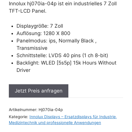
Innolux hj070ia-04p ist ein industrielles 7 Zoll
TFT-LCD Panel.
Displaygröße: 7 Zoll
Auflösung: 1280 X 800
Panelmodus: ips, Normally Black ,
Transmissive
Schnittstelle: LVDS 40 pins (1 ch 8-bit)
Backlight: WLED [5s5p] 15k Hours Without
Driver
Jetzt Preis anfragen
Artikelnummer:
Hj070ia-04p
Kategorie:
Innolux Displays – Ersatzdisplays für Industrie,
Medizintechnik und professionelle Anwendungen