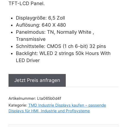
TFT-LCD Panel.
Displaygröße: 6,5 Zoll
Auflösung: 640 X 480
Panelmodus: TN, Normally White ,
Transmissive
Schnittstelle: CMOS (1 ch 6-bit) 32 pins
Backlight: WLED 2 strings 50k Hours With
LED Driver
Jetzt Preis anfragen
Artikelnummer:
Lta065b0d4f
Kategorie:
TMD Industrie Displays kaufen – passende
Displays für HMI, Industrie und Profisysteme