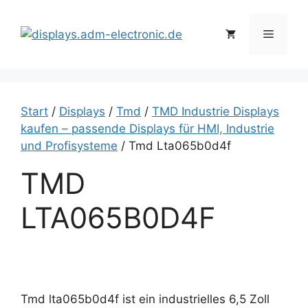
Zum
Inhalt
Menü
springen
Start
/
Displays
/
Tmd
/
TMD Industrie Displays
kaufen – passende Displays für HMI, Industrie
und Profisysteme
/ Tmd Lta065b0d4f
TMD
LTA065B0D4F
Tmd lta065b0d4f ist ein industrielles 6,5 Zoll