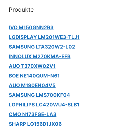
Produkte
IVO M150GNN2R3
LGDISPLAY LM201WE3-TLJ1
SAMSUNG LTA320W2-L02
INNOLUX M270KMA-EFB
AUO T370XW02V1
BOE NE140QUM-N61
AUO M190EN04V5
SAMSUNG LMS700KF04
LGPHILIPS LC420WU4-SLB1
CMO N173FGE-LA3
SHARP LQ156D1JX06