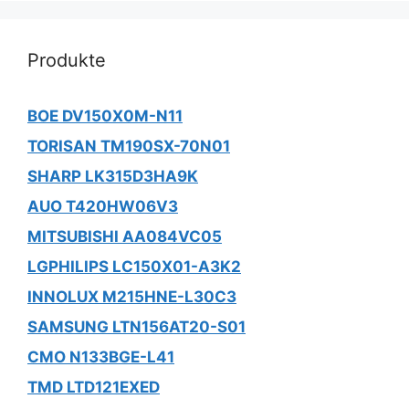
Produkte
BOE DV150X0M-N11
TORISAN TM190SX-70N01
SHARP LK315D3HA9K
AUO T420HW06V3
MITSUBISHI AA084VC05
LGPHILIPS LC150X01-A3K2
INNOLUX M215HNE-L30C3
SAMSUNG LTN156AT20-S01
CMO N133BGE-L41
TMD LTD121EXED