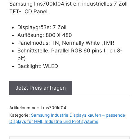
Samsung lms700kf04 ist ein industrielles 7 Zoll
TFT-LCD Panel.
Displaygröße: 7 Zoll
Auflösung: 800 X 480
Panelmodus: TN, Normally White ,TMR
Schnittstelle: Parallel RGB 60 pins (1 ch 8-
bit)
Backlight: WLED
Jetzt Preis anfragen
Artikelnummer:
Lms700kf04
Kategorie:
Samsung Industrie Displays kaufen – passende
Displays für HMI, Industrie und Profisysteme