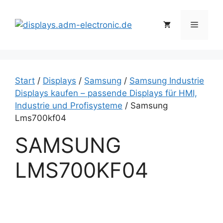
Zum
Inhalt
Menü
springen
Start
/
Displays
/
Samsung
/
Samsung Industrie
Displays kaufen – passende Displays für HMI,
Industrie und Profisysteme
/ Samsung
Lms700kf04
SAMSUNG
LMS700KF04