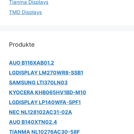
Tianma Displays
TMD Displays
Produkte
AUO B116XAB01.2
LGDISPLAY LM270WR8-SSB1
SAMSUNG LTI370LN03
KYOCERA KHB065HV1BD-M10
LGDISPLAY LP140WFA-SPF1
NEC NL128102AC31-02A
AUO B140XTN02.4
TIANMA NL10276AC30-58F