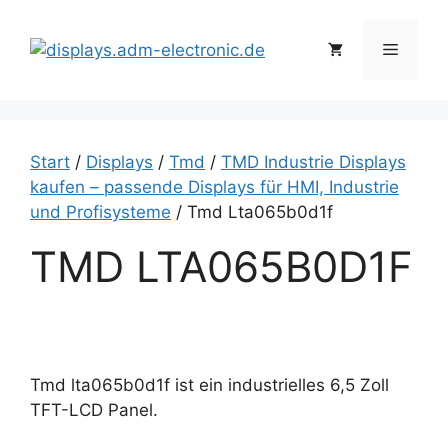
Zum
Inhalt
Menü
springen
Start
/
Displays
/
Tmd
/
TMD Industrie Displays
kaufen – passende Displays für HMI, Industrie
und Profisysteme
/ Tmd Lta065b0d1f
TMD LTA065B0D1F
Tmd lta065b0d1f ist ein industrielles 6,5 Zoll
TFT-LCD Panel.