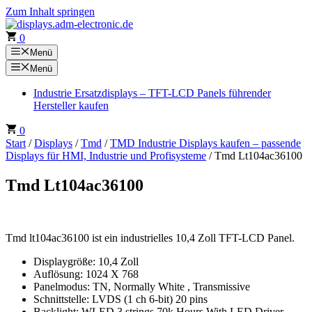
Zum Inhalt springen
0
Menü
Menü
Industrie Ersatzdisplays – TFT-LCD Panels führender
Hersteller kaufen
0
Start
/
Displays
/
Tmd
/
TMD Industrie Displays kaufen – passende
Displays für HMI, Industrie und Profisysteme
/ Tmd Lt104ac36100
Tmd Lt104ac36100
Tmd lt104ac36100 ist ein industrielles 10,4 Zoll TFT-LCD Panel.
Displaygröße: 10,4 Zoll
Auflösung: 1024 X 768
Panelmodus: TN, Normally White , Transmissive
Schnittstelle: LVDS (1 ch 6-bit) 20 pins
Backlight: WLED 3 strings 70k Hours With LED Driver