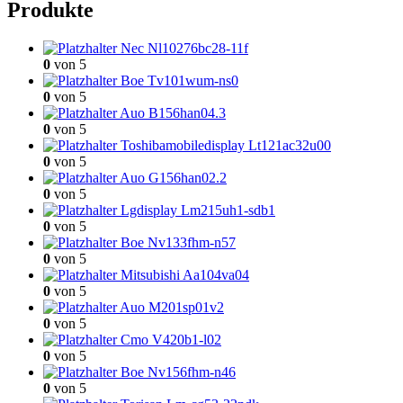
Produkte
Nec Nl10276bc28-11f
0
von 5
Boe Tv101wum-ns0
0
von 5
Auo B156han04.3
0
von 5
Toshibamobiledisplay Lt121ac32u00
0
von 5
Auo G156han02.2
0
von 5
Lgdisplay Lm215uh1-sdb1
0
von 5
Boe Nv133fhm-n57
0
von 5
Mitsubishi Aa104va04
0
von 5
Auo M201sp01v2
0
von 5
Cmo V420b1-l02
0
von 5
Boe Nv156fhm-n46
0
von 5