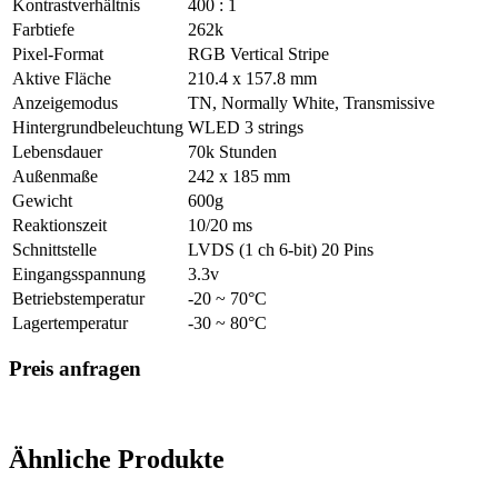
Kontrastverhältnis
400 : 1
Farbtiefe
262k
Pixel-Format
RGB Vertical Stripe
Aktive Fläche
210.4 x 157.8 mm
Anzeigemodus
TN, Normally White, Transmissive
Hintergrundbeleuchtung
WLED 3 strings
Lebensdauer
70k Stunden
Außenmaße
242 x 185 mm
Gewicht
600g
Reaktionszeit
10/20 ms
Schnittstelle
LVDS (1 ch 6-bit) 20 Pins
Eingangsspannung
3.3v
Betriebstemperatur
-20 ~ 70°C
Lagertemperatur
-30 ~ 80°C
Preis anfragen
Ähnliche Produkte