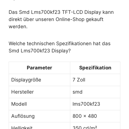
Das Smd Lms700kf23 TFT-LCD Display kann
direkt über unseren Online-Shop gekauft
werden.
Welche technischen Spezifikationen hat das
Smd Lms700kf23 Display?
Parameter
Spezifikation
Displaygröße
7 Zoll
Hersteller
smd
Modell
lms700kf23
Auflösung
800 x 480
Helligkeit
350 cd/m²