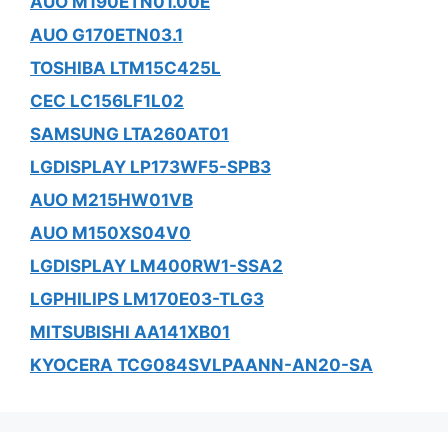
AUO M190ETN01.00E
AUO G170ETN03.1
TOSHIBA LTM15C425L
CEC LC156LF1L02
SAMSUNG LTA260AT01
LGDISPLAY LP173WF5-SPB3
AUO M215HW01VB
AUO M150XS04V0
LGDISPLAY LM400RW1-SSA2
LGPHILIPS LM170E03-TLG3
MITSUBISHI AA141XB01
KYOCERA TCG084SVLPAANN-AN20-SA