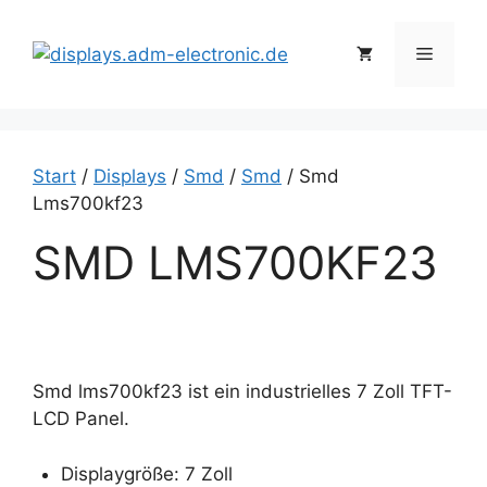
Zum
Inhalt
Menü
springen
Start
/
Displays
/
Smd
/
Smd
/ Smd
Lms700kf23
SMD LMS700KF23
Smd lms700kf23 ist ein industrielles 7 Zoll TFT-
LCD Panel.
Displaygröße: 7 Zoll