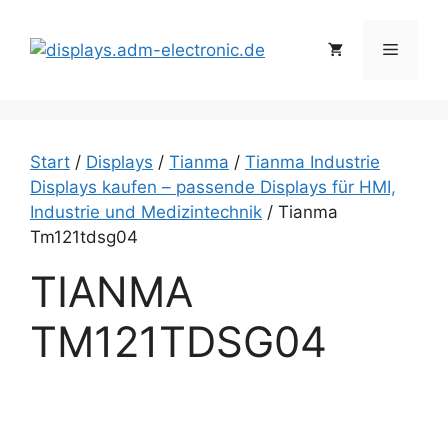
Zum
Inhalt
Menü
springen
Start
/
Displays
/
Tianma
/
Tianma Industrie
Displays kaufen – passende Displays für HMI,
Industrie und Medizintechnik
/ Tianma
Tm121tdsg04
TIANMA
TM121TDSG04