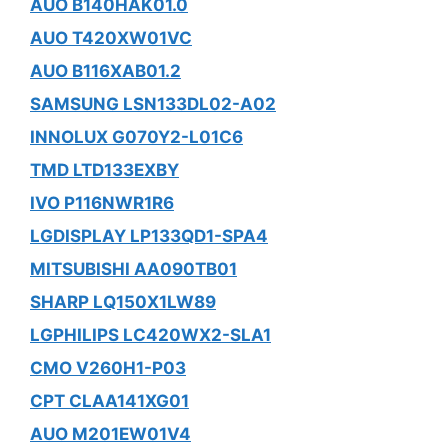
AUO B140HAK01.0
AUO T420XW01VC
AUO B116XAB01.2
SAMSUNG LSN133DL02-A02
INNOLUX G070Y2-L01C6
TMD LTD133EXBY
IVO P116NWR1R6
LGDISPLAY LP133QD1-SPA4
MITSUBISHI AA090TB01
SHARP LQ150X1LW89
LGPHILIPS LC420WX2-SLA1
CMO V260H1-P03
CPT CLAA141XG01
AUO M201EW01V4