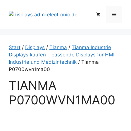
Zum
Inhalt
Menü
springen
Start
/
Displays
/
Tianma
/
Tianma Industrie
Displays kaufen – passende Displays für HMI,
Industrie und Medizintechnik
/ Tianma
P0700wvn1ma00
TIANMA
P0700WVN1MA00