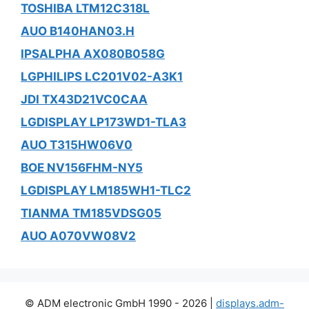
TOSHIBA LTM12C318L
AUO B140HAN03.H
IPSALPHA AX080B058G
LGPHILIPS LC201V02-A3K1
JDI TX43D21VC0CAA
LGDISPLAY LP173WD1-TLA3
AUO T315HW06V0
BOE NV156FHM-NY5
LGDISPLAY LM185WH1-TLC2
TIANMA TM185VDSG05
AUO A070VW08V2
© ADM electronic GmbH 1990 - 2026 |
displays.adm-