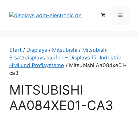
Zum
Inhalt
Menü
springen
Start
/
Displays
/
Mitsubishi
/
Mitsubishi
Ersatzdisplays kaufen – Displays für Industrie,
HMI und Profisysteme
/ Mitsubishi Aa084xe01-
ca3
MITSUBISHI
AA084XE01-CA3