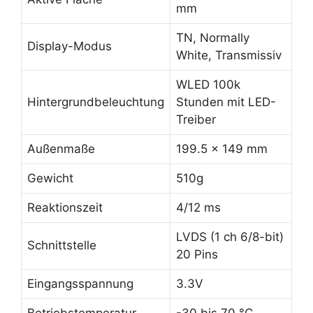
mm
TN, Normally
Display-Modus
White, Transmissiv
WLED 100k
Hintergrundbeleuchtung
Stunden mit LED-
Treiber
Außenmaße
199.5 x 149 mm
Gewicht
510g
Reaktionszeit
4/12 ms
LVDS (1 ch 6/8-bit)
Schnittstelle
20 Pins
Eingangsspannung
3.3V
Betriebstemperatur
-30 bis 70 °C