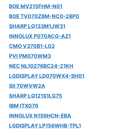
BOE MV215FHM-N01
BOE TV070Z8M-NC0-28P0
SHARP LQ133M1JW31
INNOLUX P070ACG-AZ1
CMO V370B1-L02
PVI PM070WM3
NEC NL10276BC24-21KH
LGDISPLAY LD070WX4-SH01
SII 70WVW2A
SHARP LQ121S1LG75
IBM ITXG76
INNOLUX N156HCN-EBA
LGDISPLAY LP156WHB-TPL1