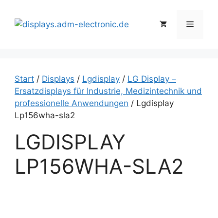
Zum
Inhalt
Menü
springen
Start
/
Displays
/
Lgdisplay
/
LG Display –
Ersatzdisplays für Industrie, Medizintechnik und
professionelle Anwendungen
/ Lgdisplay
Lp156wha-sla2
LGDISPLAY
LP156WHA-SLA2
L
g