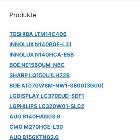
Produkte
TOSHIBA LTM14C406
INNOLUX N140BGE-L31
INNOLUX N140HCA-E5B
BOE NE156QUM-N6C
SHARP LQ150U1LH22B
BOE AT070WSM-NW1-3800(3G00)
LGDISPLAY LC370EUD-SDF1
LGPHILIPS LC320W01-SL02
AUO B140HAN03.6
CMO M270HGE-L30
AUO B156XTN03.0