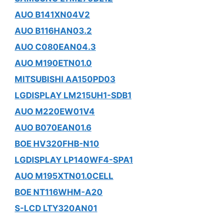
AUO B141XN04V2
AUO B116HAN03.2
AUO C080EAN04.3
AUO M190ETN01.0
MITSUBISHI AA150PD03
LGDISPLAY LM215UH1-SDB1
AUO M220EW01V4
AUO B070EAN01.6
BOE HV320FHB-N10
LGDISPLAY LP140WF4-SPA1
AUO M195XTN01.0CELL
BOE NT116WHM-A20
S-LCD LTY320AN01