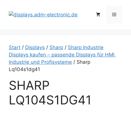
Zum
Inhalt
Menü
springen
Start
/
Displays
/
Sharp
/
Sharp Industrie
Displays kaufen – passende Displays für HMI,
Industrie und Profisysteme
/ Sharp
Lq104s1dg41
SHARP
LQ104S1DG41