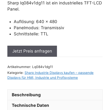
Sharp lq084v1dg11 ist ein industrielles TFT-LCD
Panel.
Auflösung: 640 x 480
Panelmodus: Transmissiv
Schnittstelle: TTL
Jetzt Preis anfragen
Artikelnummer:
Lq084v1dg11
Kategorie:
Sharp Industrie Displays kaufen – passende
Displays für HMI, Industrie und Profisysteme
Beschreibung
Technische Daten