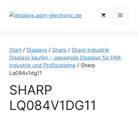
Zum
Inhalt
Menü
springen
Start
/
Displays
/
Sharp
/
Sharp Industrie
Displays kaufen – passende Displays für HMI,
Industrie und Profisysteme
/ Sharp
Lq084v1dg11
SHARP
LQ084V1DG11