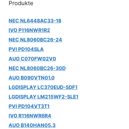
Produkte
NEC NL6448AC33-18
IVO P116NWR1R2
NEC NL8060BC26-24
PVI PD104SLA
AUO C070FW02V0
NEC NL8060BC26-30D
AUO B090VTN01.0
LGDISPLAY LC370EUD-SDF1
LGDISPLAY LM215WF2-SLE1
PVI PD104VT3T1
IVO R116NWR6R4
AUO B140HAN05.3