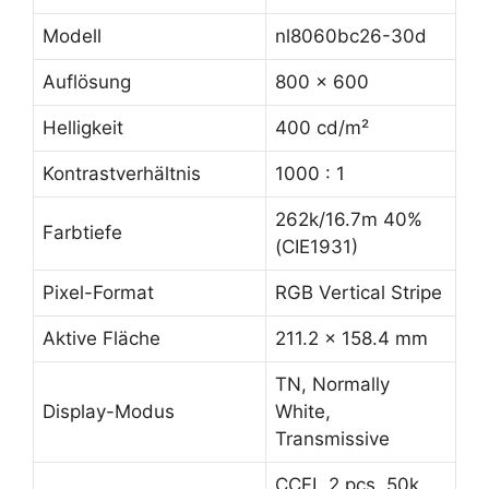
Modell
nl8060bc26-30d
Auflösung
800 x 600
Helligkeit
400 cd/m²
Kontrastverhältnis
1000 : 1
262k/16.7m 40%
Farbtiefe
(CIE1931)
Pixel-Format
RGB Vertical Stripe
Aktive Fläche
211.2 x 158.4 mm
TN, Normally
Display-Modus
White,
Transmissive
CCFL 2 pcs, 50k