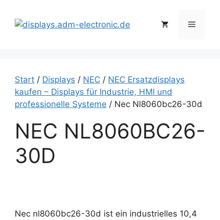
Zum
Inhalt
Menü
springen
Start
/
Displays
/
NEC
/
NEC Ersatzdisplays
kaufen – Displays für Industrie, HMI und
professionelle Systeme
/ Nec Nl8060bc26-30d
NEC NL8060BC26-
30D
Nec nl8060bc26-30d ist ein industrielles 10,4