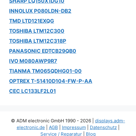
SHARP LQ150X1DG10
INNOLUX P080LDN-DB2
TMD LTD121EXQG
TOSHIBA LTM12C300
TOSHIBA LTM12C318P
PANASONIC EDTCB29QB0
IVO M080AWP9R7
TIANMA TM065QDHG01-00
OPTREX T-51410D104-FW-P-AA
CEC LC133LF2L01
© ADM electronic GmbH 1990 - 2026 |
displays.adm-
electronic.de
|
AGB
|
Impressum
|
Datenschutz
|
Service / Reparatur
|
Blog