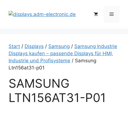
Zum
Inhalt
Menü
springen
Start
/
Displays
/
Samsung
/
Samsung Industrie
Displays kaufen – passende Displays für HMI,
Industrie und Profisysteme
/ Samsung
Ltn156at31-p01
SAMSUNG
LTN156AT31-P01