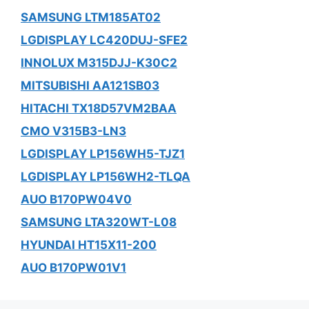
SAMSUNG LTM185AT02
LGDISPLAY LC420DUJ-SFE2
INNOLUX M315DJJ-K30C2
MITSUBISHI AA121SB03
HITACHI TX18D57VM2BAA
CMO V315B3-LN3
LGDISPLAY LP156WH5-TJZ1
LGDISPLAY LP156WH2-TLQA
AUO B170PW04V0
SAMSUNG LTA320WT-L08
HYUNDAI HT15X11-200
AUO B170PW01V1