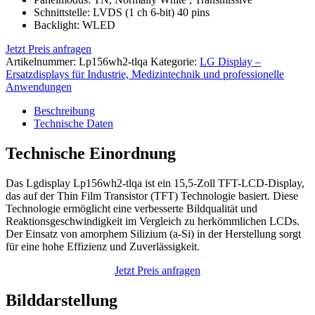
Schnittstelle: LVDS (1 ch 6-bit) 40 pins
Backlight: WLED
Jetzt Preis anfragen
Artikelnummer:
Lp156wh2-tlqa
Kategorie:
LG Display –
Ersatzdisplays für Industrie, Medizintechnik und professionelle
Anwendungen
Beschreibung
Technische Daten
Technische Einordnung
Das Lgdisplay Lp156wh2-tlqa ist ein 15,5-Zoll TFT-LCD-Display,
das auf der Thin Film Transistor (TFT) Technologie basiert. Diese
Technologie ermöglicht eine verbesserte Bildqualität und
Reaktionsgeschwindigkeit im Vergleich zu herkömmlichen LCDs.
Der Einsatz von amorphem Silizium (a-Si) in der Herstellung sorgt
für eine hohe Effizienz und Zuverlässigkeit.
Jetzt Preis anfragen
Bilddarstellung