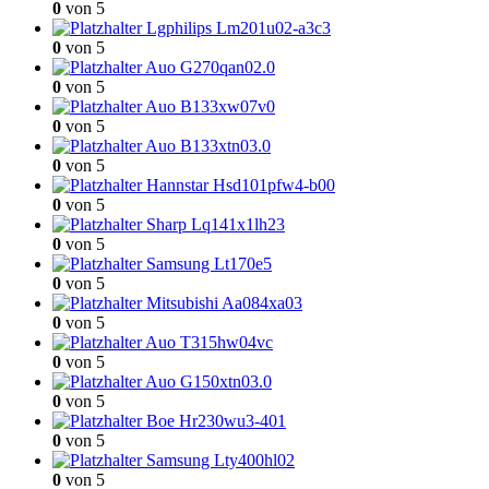
0
von 5
Lgphilips Lm201u02-a3c3
0
von 5
Auo G270qan02.0
0
von 5
Auo B133xw07v0
0
von 5
Auo B133xtn03.0
0
von 5
Hannstar Hsd101pfw4-b00
0
von 5
Sharp Lq141x1lh23
0
von 5
Samsung Lt170e5
0
von 5
Mitsubishi Aa084xa03
0
von 5
Auo T315hw04vc
0
von 5
Auo G150xtn03.0
0
von 5
Boe Hr230wu3-401
0
von 5
Samsung Lty400hl02
0
von 5