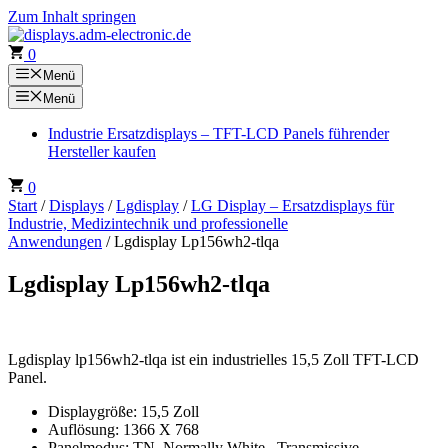
Zum Inhalt springen
0
Menü
Menü
Industrie Ersatzdisplays – TFT-LCD Panels führender
Hersteller kaufen
0
Start
/
Displays
/
Lgdisplay
/
LG Display – Ersatzdisplays für
Industrie, Medizintechnik und professionelle
Anwendungen
/ Lgdisplay Lp156wh2-tlqa
Lgdisplay Lp156wh2-tlqa
Lgdisplay lp156wh2-tlqa ist ein industrielles 15,5 Zoll TFT-LCD
Panel.
Displaygröße: 15,5 Zoll
Auflösung: 1366 X 768
Panelmodus: TN, Normally White , Transmissive