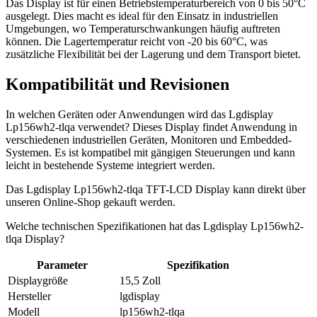
Das Display ist für einen Betriebstemperaturbereich von 0 bis 50°C
ausgelegt. Dies macht es ideal für den Einsatz in industriellen
Umgebungen, wo Temperaturschwankungen häufig auftreten
können. Die Lagertemperatur reicht von -20 bis 60°C, was
zusätzliche Flexibilität bei der Lagerung und dem Transport bietet.
Kompatibilität und Revisionen
In welchen Geräten oder Anwendungen wird das Lgdisplay
Lp156wh2-tlqa verwendet? Dieses Display findet Anwendung in
verschiedenen industriellen Geräten, Monitoren und Embedded-
Systemen. Es ist kompatibel mit gängigen Steuerungen und kann
leicht in bestehende Systeme integriert werden.
Das Lgdisplay Lp156wh2-tlqa TFT-LCD Display kann direkt über
unseren Online-Shop gekauft werden.
Welche technischen Spezifikationen hat das Lgdisplay Lp156wh2-
tlqa Display?
Parameter
Spezifikation
Displaygröße
15,5 Zoll
Hersteller
lgdisplay
Modell
lp156wh2-tlqa