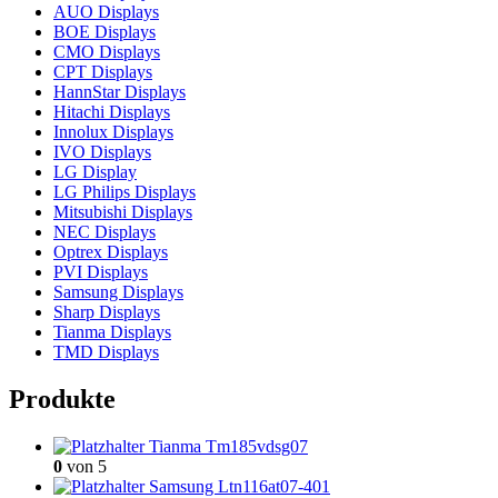
AUO Displays
BOE Displays
CMO Displays
CPT Displays
HannStar Displays
Hitachi Displays
Innolux Displays
IVO Displays
LG Display
LG Philips Displays
Mitsubishi Displays
NEC Displays
Optrex Displays
PVI Displays
Samsung Displays
Sharp Displays
Tianma Displays
TMD Displays
Produkte
Tianma Tm185vdsg07
0
von 5
Samsung Ltn116at07-401