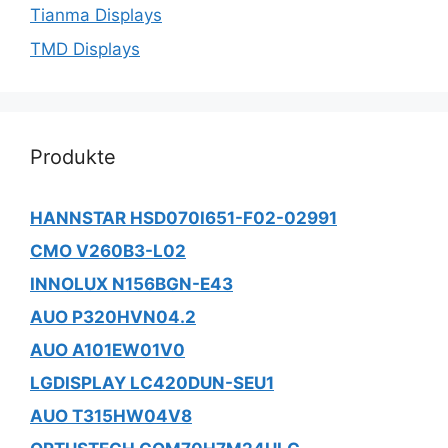
Tianma Displays
TMD Displays
Produkte
HANNSTAR HSD070I651-F02-02991
CMO V260B3-L02
INNOLUX N156BGN-E43
AUO P320HVN04.2
AUO A101EW01V0
LGDISPLAY LC420DUN-SEU1
AUO T315HW04V8