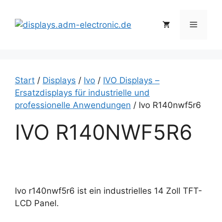
Zum
Inhalt
Menü
springen
Start
/
Displays
/
Ivo
/
IVO Displays –
Ersatzdisplays für industrielle und
professionelle Anwendungen
/ Ivo R140nwf5r6
IVO R140NWF5R6
Ivo r140nwf5r6 ist ein industrielles 14 Zoll TFT-
LCD Panel.