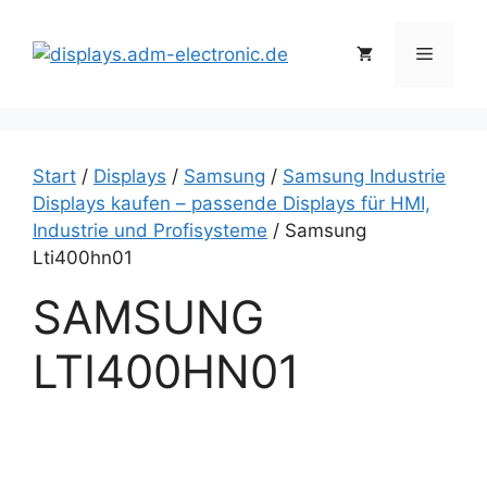
Zum
Inhalt
Menü
springen
Start
/
Displays
/
Samsung
/
Samsung Industrie
Displays kaufen – passende Displays für HMI,
Industrie und Profisysteme
/ Samsung
Lti400hn01
SAMSUNG
LTI400HN01
S
a