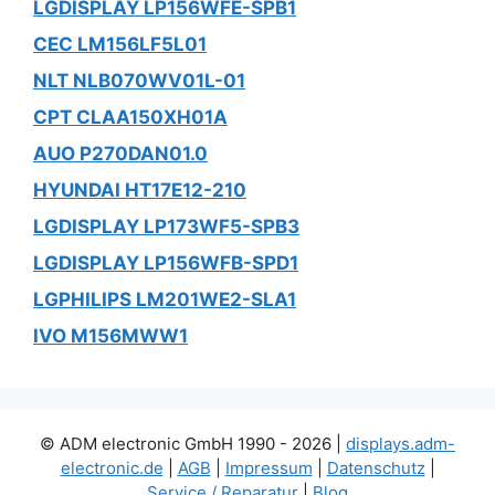
LGDISPLAY LP156WFE-SPB1
CEC LM156LF5L01
NLT NLB070WV01L-01
CPT CLAA150XH01A
AUO P270DAN01.0
HYUNDAI HT17E12-210
LGDISPLAY LP173WF5-SPB3
LGDISPLAY LP156WFB-SPD1
LGPHILIPS LM201WE2-SLA1
IVO M156MWW1
© ADM electronic GmbH 1990 - 2026 |
displays.adm-
electronic.de
|
AGB
|
Impressum
|
Datenschutz
|
Service / Reparatur
|
Blog