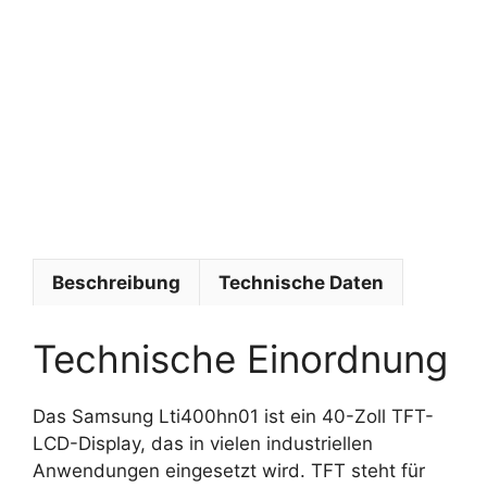
o
f
i
s
y
s
t
e
m
e
Beschreibung
Technische Daten
Technische Einordnung
Das Samsung Lti400hn01 ist ein 40-Zoll TFT-
LCD-Display, das in vielen industriellen
Anwendungen eingesetzt wird. TFT steht für