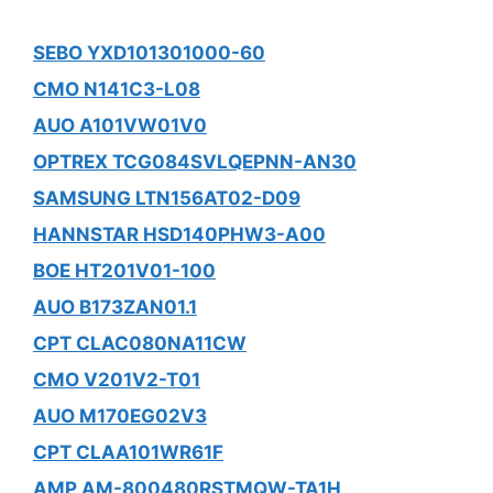
SEBO YXD101301000-60
CMO N141C3-L08
AUO A101VW01V0
OPTREX TCG084SVLQEPNN-AN30
SAMSUNG LTN156AT02-D09
HANNSTAR HSD140PHW3-A00
BOE HT201V01-100
AUO B173ZAN01.1
CPT CLAC080NA11CW
CMO V201V2-T01
AUO M170EG02V3
CPT CLAA101WR61F
AMP AM-800480RSTMQW-TA1H