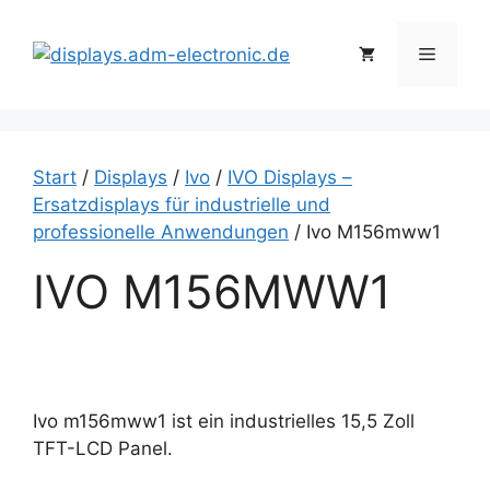
Zum
Inhalt
Menü
springen
Start
/
Displays
/
Ivo
/
IVO Displays –
Ersatzdisplays für industrielle und
professionelle Anwendungen
/ Ivo M156mww1
IVO M156MWW1
Ivo m156mww1 ist ein industrielles 15,5 Zoll
TFT-LCD Panel.