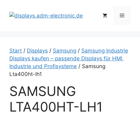
Zum
Inhalt
Menü
springen
Start
/
Displays
/
Samsung
/
Samsung Industrie
Displays kaufen – passende Displays für HMI,
Industrie und Profisysteme
/ Samsung
Lta400ht-lh1
SAMSUNG
LTA400HT-LH1