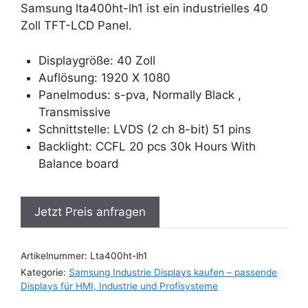
Samsung lta400ht-lh1 ist ein industrielles 40
Zoll TFT-LCD Panel.
Displaygröße: 40 Zoll
Auflösung: 1920 X 1080
Panelmodus: s-pva, Normally Black ,
Transmissive
Schnittstelle: LVDS (2 ch 8-bit) 51 pins
Backlight: CCFL 20 pcs 30k Hours With
Balance board
Jetzt Preis anfragen
Artikelnummer:
Lta400ht-lh1
Kategorie:
Samsung Industrie Displays kaufen – passende
Displays für HMI, Industrie und Profisysteme