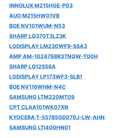
INNOLUX M215HGE-P03
AUO M215HW01VB
BOE NV101WUM-N53
SHARP LQ370T3LZ3K
LGDISPLAY LM230WF9-SSA3
AMP AM-1024768R3TNQW-T00H
SHARP LQ12S56A
LGDISPLAY LP173WF3-SLB1
BOE NV116WHM-N4C
SAMSUNG LTM220MT09
CPT CLAA101WK07XN
KYOCERA T-55785GD070J-LW-AHN
SAMSUNG LTI400HN01