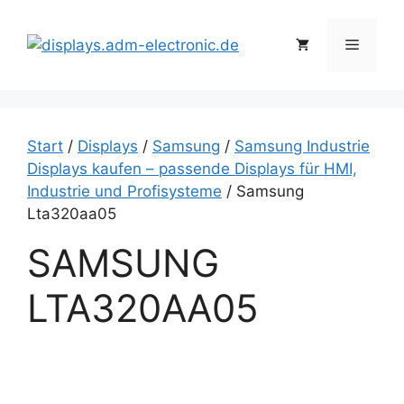
Zum
Inhalt
Menü
springen
Start
/
Displays
/
Samsung
/
Samsung Industrie
Displays kaufen – passende Displays für HMI,
Industrie und Profisysteme
/ Samsung
Lta320aa05
SAMSUNG
LTA320AA05