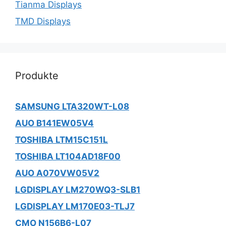
Tianma Displays
TMD Displays
Produkte
SAMSUNG LTA320WT-L08
AUO B141EW05V4
TOSHIBA LTM15C151L
TOSHIBA LT104AD18F00
AUO A070VW05V2
LGDISPLAY LM270WQ3-SLB1
LGDISPLAY LM170E03-TLJ7
CMO N156B6-L07