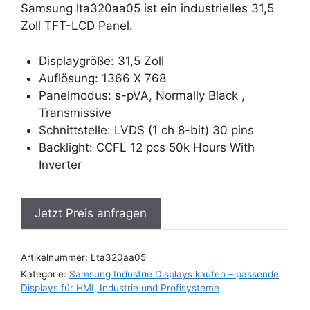
Samsung lta320aa05 ist ein industrielles 31,5
Zoll TFT-LCD Panel.
Displaygröße: 31,5 Zoll
Auflösung: 1366 X 768
Panelmodus: s-pVA, Normally Black ,
Transmissive
Schnittstelle: LVDS (1 ch 8-bit) 30 pins
Backlight: CCFL 12 pcs 50k Hours With
Inverter
Jetzt Preis anfragen
Artikelnummer:
Lta320aa05
Kategorie:
Samsung Industrie Displays kaufen – passende
Displays für HMI, Industrie und Profisysteme