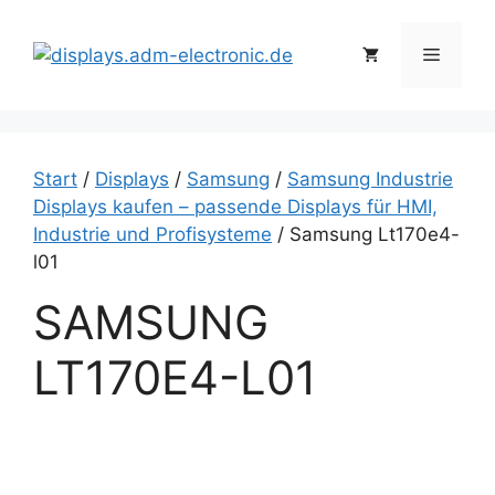
Zum
Inhalt
Menü
springen
Start
/
Displays
/
Samsung
/
Samsung Industrie
Displays kaufen – passende Displays für HMI,
Industrie und Profisysteme
/ Samsung Lt170e4-
l01
SAMSUNG
LT170E4-L01