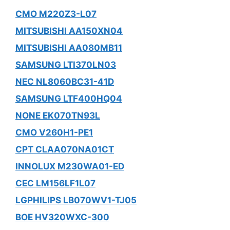
CMO M220Z3-L07
MITSUBISHI AA150XN04
MITSUBISHI AA080MB11
SAMSUNG LTI370LN03
NEC NL8060BC31-41D
SAMSUNG LTF400HQ04
NONE EK070TN93L
CMO V260H1-PE1
CPT CLAA070NA01CT
INNOLUX M230WA01-ED
CEC LM156LF1L07
LGPHILIPS LB070WV1-TJ05
BOE HV320WXC-300