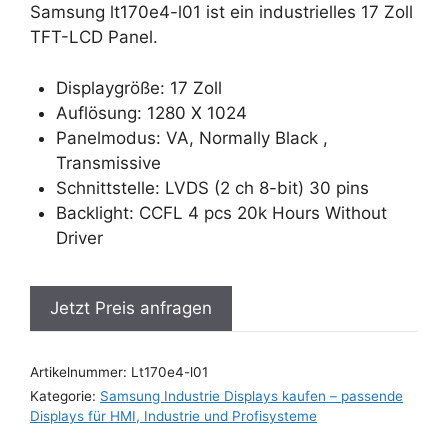
Samsung lt170e4-l01 ist ein industrielles 17 Zoll
TFT-LCD Panel.
Displaygröße: 17 Zoll
Auflösung: 1280 X 1024
Panelmodus: VA, Normally Black ,
Transmissive
Schnittstelle: LVDS (2 ch 8-bit) 30 pins
Backlight: CCFL 4 pcs 20k Hours Without
Driver
Jetzt Preis anfragen
Artikelnummer:
Lt170e4-l01
Kategorie:
Samsung Industrie Displays kaufen – passende
Displays für HMI, Industrie und Profisysteme