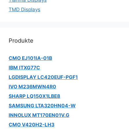
TMD Displays
Produkte
CMO EJ101IA-01B
IBM ITXG77C
LGDISPLAY LC420EUF-PGF1
IVO M236MWN4R0
SHARP LQ150X1LBE8
SAMSUNG LTA320HN04-W
INNOLUX MT170EN01V.G
CMO V420H2-LH3