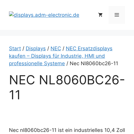
Zum
Inhalt
Menü
springen
Start
/
Displays
/
NEC
/
NEC Ersatzdisplays
kaufen – Displays für Industrie, HMI und
professionelle Systeme
/ Nec Nl8060bc26-11
NEC NL8060BC26-
11
Nec nl8060bc26-11 ist ein industrielles 10,4 Zoll