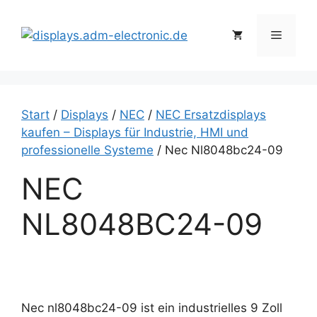
Zum
Inhalt
Menü
springen
Start
/
Displays
/
NEC
/
NEC Ersatzdisplays
kaufen – Displays für Industrie, HMI und
professionelle Systeme
/ Nec Nl8048bc24-09
NEC
NL8048BC24-09
Nec nl8048bc24-09 ist ein industrielles 9 Zoll