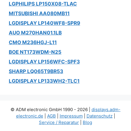
LGPHILIPS LP150X08-TLAC
MITSUBISHI AA080MB11
LGDISPLAY LP140WF8-SPR9
AUO M270HAN01.1LB
CMO M236HGJ-L11
BOE NT173WDM-N25
LGDISPLAY LP156WFC-SPF3
SHARP LQ065T9BR53
LGDISPLAY LP133WH2-TLC1
© ADM electronic GmbH 1990 - 2026 |
displays.adm-
electronic.de
|
AGB
|
Impressum
|
Datenschutz
|
Service / Reparatur
|
Blog