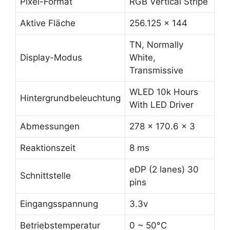
Pixel-Format
RGB Vertical Stripe
Aktive Fläche
256.125 x 144
TN, Normally
Display-Modus
White,
Transmissive
WLED 10k Hours
Hintergrundbeleuchtung
With LED Driver
Abmessungen
278 x 170.6 x 3
Reaktionszeit
8 ms
eDP (2 lanes) 30
Schnittstelle
pins
Eingangsspannung
3.3v
Betriebstemperatur
0 ~ 50°C