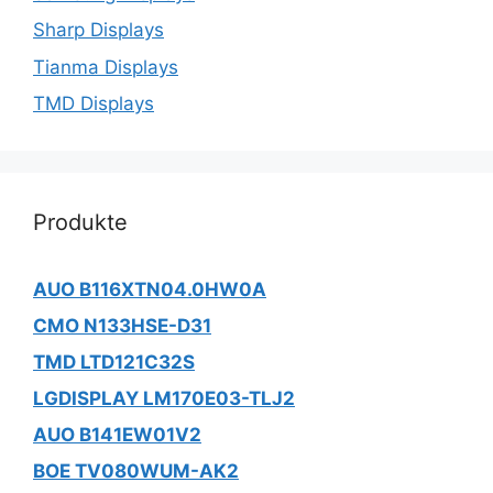
Sharp Displays
Tianma Displays
TMD Displays
Produkte
AUO B116XTN04.0HW0A
CMO N133HSE-D31
TMD LTD121C32S
LGDISPLAY LM170E03-TLJ2
AUO B141EW01V2
BOE TV080WUM-AK2