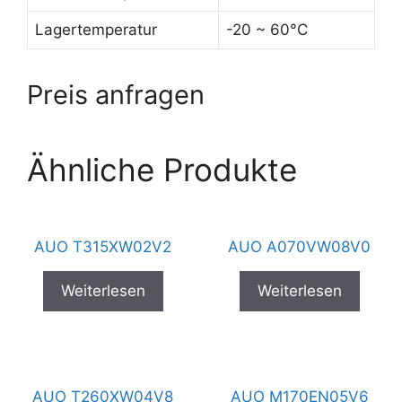
Lagertemperatur
-20 ~ 60°C
Preis anfragen
Ähnliche Produkte
AUO T315XW02V2
AUO A070VW08V0
Weiterlesen
Weiterlesen
AUO T260XW04V8
AUO M170EN05V6