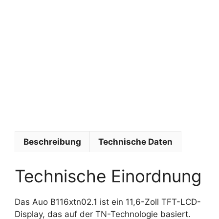
r
A
U
O
p
t
r
o
n
i
c
s
Beschreibung
Technische Daten
Technische Einordnung
Das Auo B116xtn02.1 ist ein 11,6-Zoll TFT-LCD-
Display, das auf der TN-Technologie basiert.