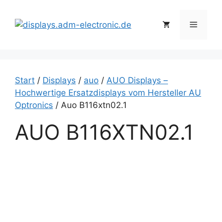
Zum
Inhalt
Menü
springen
Start
/
Displays
/
auo
/
AUO Displays –
Hochwertige Ersatzdisplays vom Hersteller AU
Optronics
/ Auo B116xtn02.1
AUO B116XTN02.1
A
u
o
b
1