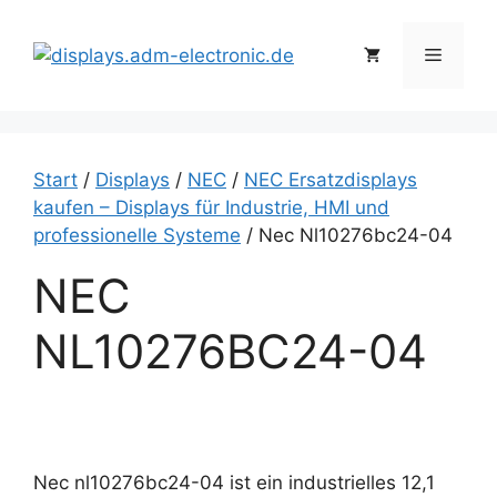
Zum
Inhalt
Menü
springen
Start
/
Displays
/
NEC
/
NEC Ersatzdisplays
kaufen – Displays für Industrie, HMI und
professionelle Systeme
/ Nec Nl10276bc24-04
NEC
NL10276BC24-04
Nec nl10276bc24-04 ist ein industrielles 12,1