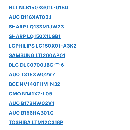
NLT NLB150XG01L-01BD
AUO B116XAT03.1
SHARP LQ133M1JW23
SHARP LQ150X1LGB1
LGPHILIPS LC150X01-A3K2
SAMSUNG LTI260AP01
DLC DLC0700JBG-T-6
AUO T315XW02V7
BOE NV140FHM-N32
CMO N141X7-L05
AUO B173HW02V1
AUO B156HAB01.0
TOSHIBA LTM12C318P