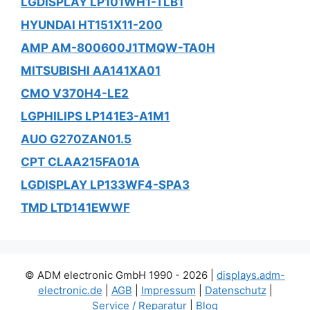
LGDISPLAY LP101WH1-TLB1
HYUNDAI HT151X11-200
AMP AM-800600J1TMQW-TA0H
MITSUBISHI AA141XA01
CMO V370H4-LE2
LGPHILIPS LP141E3-A1M1
AUO G270ZAN01.5
CPT CLAA215FA01A
LGDISPLAY LP133WF4-SPA3
TMD LTD141EWWF
© ADM electronic GmbH 1990 - 2026 |
displays.adm-
electronic.de
|
AGB
|
Impressum
|
Datenschutz
|
Service / Reparatur
|
Blog