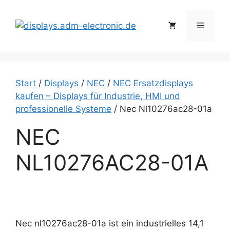
Zum
Inhalt
Menü
springen
Start
/
Displays
/
NEC
/
NEC Ersatzdisplays
kaufen – Displays für Industrie, HMI und
professionelle Systeme
/ Nec Nl10276ac28-01a
NEC
NL10276AC28-01A
Nec nl10276ac28-01a ist ein industrielles 14,1