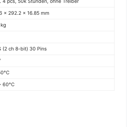
 4 pcs, 50k Stunden, ohne Treiber
6 x 292.2 x 16.85 mm
 kg
 (2 ch 8-bit) 30 Pins
V
50°C
~ 60°C