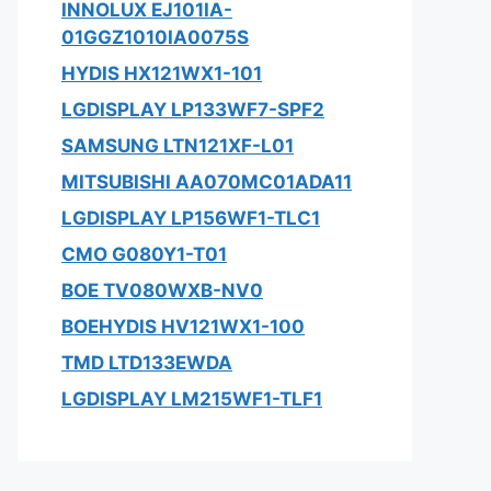
INNOLUX EJ101IA-
01GGZ1010IA0075S
HYDIS HX121WX1-101
LGDISPLAY LP133WF7-SPF2
SAMSUNG LTN121XF-L01
MITSUBISHI AA070MC01ADA11
LGDISPLAY LP156WF1-TLC1
CMO G080Y1-T01
BOE TV080WXB-NV0
BOEHYDIS HV121WX1-100
TMD LTD133EWDA
LGDISPLAY LM215WF1-TLF1