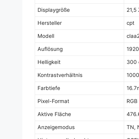
Displaygröße
21,5 
Hersteller
cpt
Modell
claa
Auflösung
1920
Helligkeit
300 
Kontrastverhältnis
1000
Farbtiefe
16.7
Pixel-Format
RGB 
Aktive Fläche
476.
Anzeigemodus
TN, 