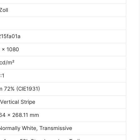
Zoll
215fa01a
 x 1080
cd/m²
:1
m 72% (CIE1931)
Vertical Stripe
64 x 268.11 mm
Normally White, Transmissive