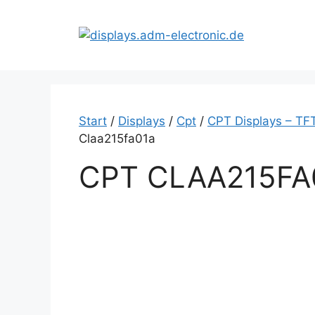
Zum
Inhalt
springen
Start
/
Displays
/
Cpt
/
CPT Displays – TF
Claa215fa01a
CPT CLAA215FA