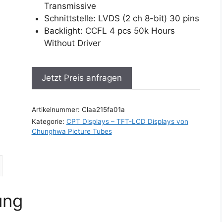
Transmissive
Schnittstelle: LVDS (2 ch 8-bit) 30 pins
Backlight: CCFL 4 pcs 50k Hours
Without Driver
Jetzt Preis anfragen
Artikelnummer:
Claa215fa01a
Kategorie:
CPT Displays – TFT-LCD Displays von
Chunghwa Picture Tubes
ung