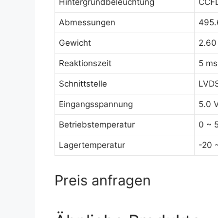
Hintergrundbeleuchtung
CCFL
Abmessungen
495.
Gewicht
2.60
Reaktionszeit
5 ms
Schnittstelle
LVDS
Eingangsspannung
5.0 
Betriebstemperatur
0 ~ 
Lagertemperatur
-20 
Preis anfragen