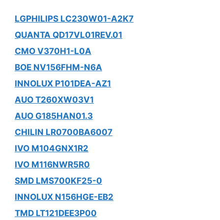
LGPHILIPS LC230W01-A2K7
QUANTA QD17VL01REV.01
CMO V370H1-L0A
BOE NV156FHM-N6A
INNOLUX P101DEA-AZ1
AUO T260XW03V1
AUO G185HAN01.3
CHILIN LR0700BA6007
IVO M104GNX1R2
IVO M116NWR5R0
SMD LMS700KF25-0
INNOLUX N156HGE-EB2
TMD LT121DEE3P00