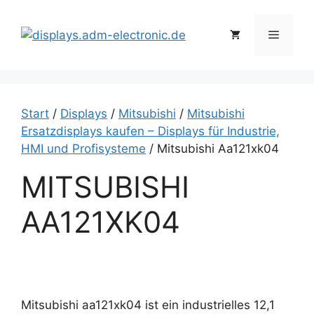
Zum
Inhalt
Menü
springen
Start
/
Displays
/
Mitsubishi
/
Mitsubishi
Ersatzdisplays kaufen – Displays für Industrie,
HMI und Profisysteme
/ Mitsubishi Aa121xk04
MITSUBISHI
AA121XK04
Mitsubishi aa121xk04 ist ein industrielles 12,1