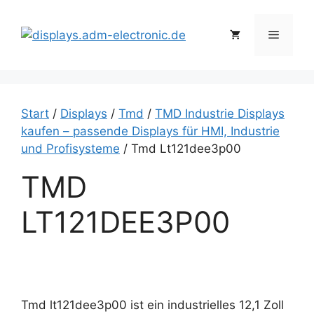
Zum
Inhalt
Menü
springen
Start
/
Displays
/
Tmd
/
TMD Industrie Displays
kaufen – passende Displays für HMI, Industrie
und Profisysteme
/ Tmd Lt121dee3p00
TMD
LT121DEE3P00
Tmd lt121dee3p00 ist ein industrielles 12,1 Zoll