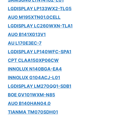
SAMSUNG LTN141U2-L01
LGDISPLAY LP133WX2-TLG5
AUO M195XTN01.0CELL
LGDISPLAY LC260WXN-TLA1
AUO B141XG13V1
AU L170E3EC-7
LGDISPLAY LP140WFC-SPA1
CPT CLAA150XP06CW
INNOLUX N140BGA-EA4
INNOLUX G104ACJ-L01
LGDISPLAY LM270QQ1-SDB1
BOE GV101WXM-N85
AUO B140HAN04.0
TIANMA TM070SDH01