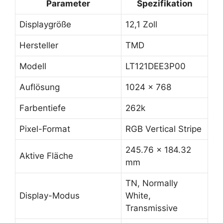
Parameter
Spezifikation
Displaygröße
12,1 Zoll
Hersteller
TMD
Modell
LT121DEE3P00
Auflösung
1024 x 768
Farbentiefe
262k
Pixel-Format
RGB Vertical Stripe
245.76 x 184.32
Aktive Fläche
mm
TN, Normally
Display-Modus
White,
Transmissive