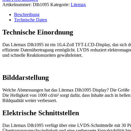
Artikelnummer:
Dlh1095
Kategorie:
Litemax
Beschreibung
Technische Daten
Technische Einordnung
Das Litemax Dlh1095 ist ein 10,4-Zoll TFT-LCD-Display, das sich dur
effiziente Datenübertragung ermöglicht. LVDS reduziert elektromagnet
und schnelle Reaktionszeiten gewährleistet.
Bilddarstellung
Welche Abmessungen hat das Litemax Dlh1095 Display? Die Größe des D
Die Helligkeit von 1000 cd/m² sorgt dafür, dass Inhalte auch in hell
Bildqualität weiter verbessert.
Elektrische Schnittstellen
Das Litemax Dlh1095 verfügt über eine LVDS-Schnittstelle mit 30 Pins
Übertragungsgeschwindigkeit und eine verbesserte Signalstabilität bi