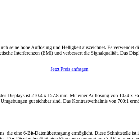
ch seine hohe Auflösung und Helligkeit auszeichnet. Es verwendet die
ische Interferenzen (EMI) und verbessert die Signalqualität. Das Displ
Jetzt Preis anfragen
isplays ist 210.4 x 157.8 mm. Mit einer Auflösung von 1024 x 768 Pix
en Umgebungen gut sichtbar sind. Das Kontrastverhältnis von 700:1 erm
, die eine 6-Bit-Datenübertragung ermöglicht. Diese Schnittstelle ist 
etet. Das Display benötigt eine Eingangsspannung von 3.3V, was es ener