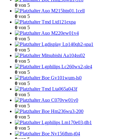
0
von 5
Auo M215htn01.1cell
0
von 5
Tmd Ltd121expa
0
von 5
Auo M220ew01v4
0
von 5
Lgdisplay Lp140qh2-spa1
0
von 5
Mitsubishi Aa104ss02
0
von 5
Lgphilips Lc260wx2-sle4
0
von 5
Boe Gv101wum-ls0
0
von 5
Tmd Lta065a043f
0
von 5
Auo C070vw01v0
0
von 5
Boe Hm236wu3-200
0
von 5
Lgphilips Lm170e03-tlb1
0
von 5
Boe Nv156fhm-t04