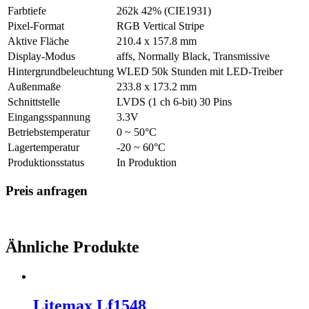
Farbtiefe
262k 42% (CIE1931)
Pixel-Format
RGB Vertical Stripe
Aktive Fläche
210.4 x 157.8 mm
Display-Modus
affs, Normally Black, Transmissive
Hintergrundbeleuchtung
WLED 50k Stunden mit LED-Treiber
Außenmaße
233.8 x 173.2 mm
Schnittstelle
LVDS (1 ch 6-bit) 30 Pins
Eingangsspannung
3.3V
Betriebstemperatur
0 ~ 50°C
Lagertemperatur
-20 ~ 60°C
Produktionsstatus
In Produktion
Preis anfragen
Ähnliche Produkte
Litemax Lf1548