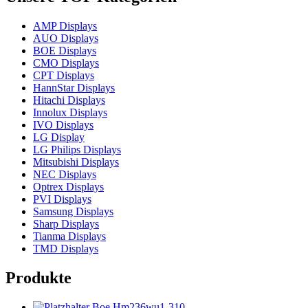
AMP Displays
AUO Displays
BOE Displays
CMO Displays
CPT Displays
HannStar Displays
Hitachi Displays
Innolux Displays
IVO Displays
LG Display
LG Philips Displays
Mitsubishi Displays
NEC Displays
Optrex Displays
PVI Displays
Samsung Displays
Sharp Displays
Tianma Displays
TMD Displays
Produkte
Boe Hm236wu1-310