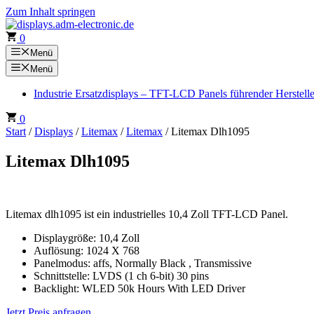
Zum Inhalt springen
0
Menü
Menü
Industrie Ersatzdisplays – TFT-LCD Panels führender Herstell
0
Start
/
Displays
/
Litemax
/
Litemax
/ Litemax Dlh1095
Litemax Dlh1095
Litemax dlh1095 ist ein industrielles 10,4 Zoll TFT-LCD Panel.
Displaygröße: 10,4 Zoll
Auflösung: 1024 X 768
Panelmodus: affs, Normally Black , Transmissive
Schnittstelle: LVDS (1 ch 6-bit) 30 pins
Backlight: WLED 50k Hours With LED Driver
Jetzt Preis anfragen