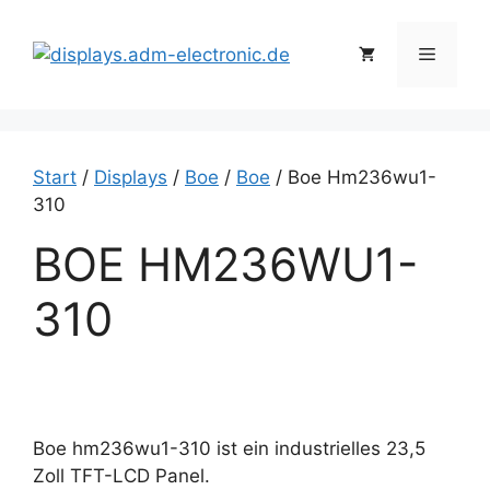
Zum
Inhalt
Menü
springen
Start
/
Displays
/
Boe
/
Boe
/ Boe Hm236wu1-
310
BOE HM236WU1-
310
Boe hm236wu1-310 ist ein industrielles 23,5
Zoll TFT-LCD Panel.