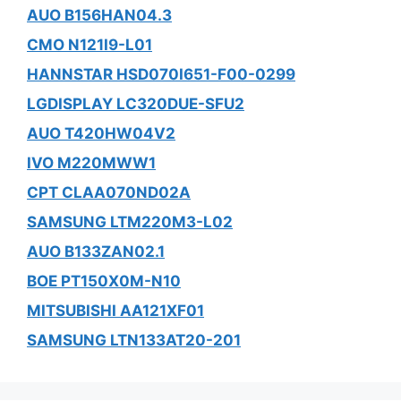
AUO B156HAN04.3
CMO N121I9-L01
HANNSTAR HSD070I651-F00-0299
LGDISPLAY LC320DUE-SFU2
AUO T420HW04V2
IVO M220MWW1
CPT CLAA070ND02A
SAMSUNG LTM220M3-L02
AUO B133ZAN02.1
BOE PT150X0M-N10
MITSUBISHI AA121XF01
SAMSUNG LTN133AT20-201