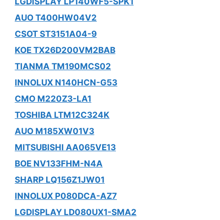
LGDISPLAY LP140WF5-SPK1
AUO T400HW04V2
CSOT ST3151A04-9
KOE TX26D200VM2BAB
TIANMA TM190MCS02
INNOLUX N140HCN-G53
CMO M220Z3-LA1
TOSHIBA LTM12C324K
AUO M185XW01V3
MITSUBISHI AA065VE13
BOE NV133FHM-N4A
SHARP LQ156Z1JW01
INNOLUX P080DCA-AZ7
LGDISPLAY LD080UX1-SMA2