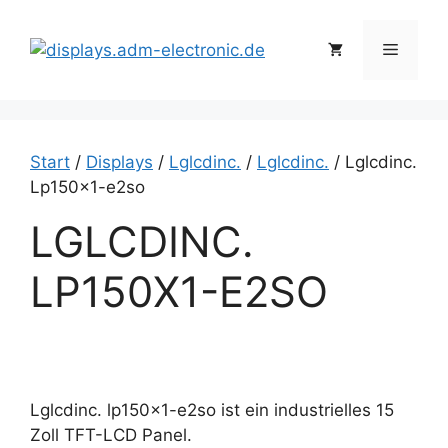
Zum
Inhalt
Menü
springen
Start
/
Displays
/
Lglcdinc.
/
Lglcdinc.
/ Lglcdinc.
Lp150x1-e2so
LGLCDINC.
LP150X1-E2SO
Lglcdinc. lp150x1-e2so ist ein industrielles 15
Zoll TFT-LCD Panel.