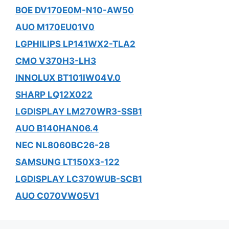
BOE DV170E0M-N10-AW50
AUO M170EU01V0
LGPHILIPS LP141WX2-TLA2
CMO V370H3-LH3
INNOLUX BT101IW04V.0
SHARP LQ12X022
LGDISPLAY LM270WR3-SSB1
AUO B140HAN06.4
NEC NL8060BC26-28
SAMSUNG LT150X3-122
LGDISPLAY LC370WUB-SCB1
AUO C070VW05V1