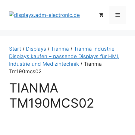
Zum
Inhalt
Menü
springen
Start
/
Displays
/
Tianma
/
Tianma Industrie
Displays kaufen – passende Displays für HMI,
Industrie und Medizintechnik
/ Tianma
Tm190mcs02
TIANMA
TM190MCS02