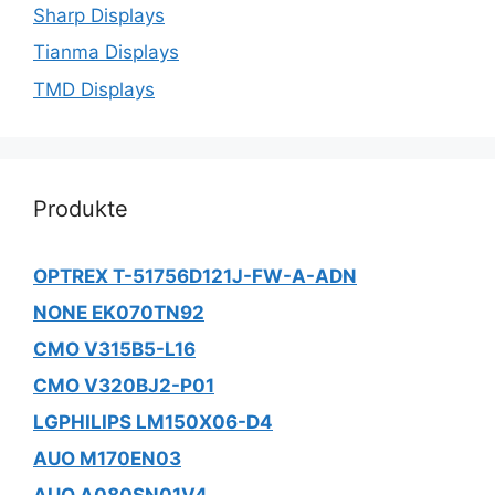
Sharp Displays
Tianma Displays
TMD Displays
Produkte
OPTREX T-51756D121J-FW-A-ADN
NONE EK070TN92
CMO V315B5-L16
CMO V320BJ2-P01
LGPHILIPS LM150X06-D4
AUO M170EN03
AUO A080SN01V4