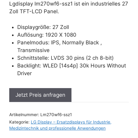
Lgdisplay lm270wf6-ssz1 ist ein industrielles 27
Zoll TFT-LCD Panel.
Displaygröße: 27 Zoll
Auflösung: 1920 X 1080
Panelmodus: IPS, Normally Black ,
Transmissive
Schnittstelle: LVDS 30 pins (2 ch 8-bit)
Backlight: WLED [14s4p] 30k Hours Without
Driver
Jetzt Preis anfragen
Artikelnummer:
Lm270wf6-ssz1
Kategorie:
LG Display – Ersatzdisplays für Industrie,
Medizintechnik und professionelle Anwendungen