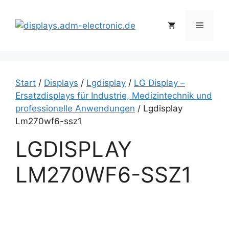
Zum
Inhalt
Menü
springen
Start
/
Displays
/
Lgdisplay
/
LG Display –
Ersatzdisplays für Industrie, Medizintechnik und
professionelle Anwendungen
/ Lgdisplay
Lm270wf6-ssz1
LGDISPLAY
LM270WF6-SSZ1