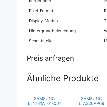
Farbentiefe
2
Pixel-Format
R
Display-Modus
T
Hintergrundbeleuchtung
W
Schnittstelle
L
Preis anfragen
Ähnliche Produkte
SAMSUNG
SAMSUNG
LTN141AT01-001
LTA320AP09