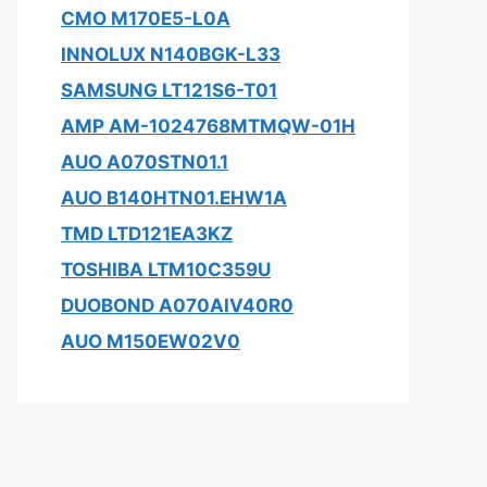
CMO M170E5-L0A
INNOLUX N140BGK-L33
SAMSUNG LT121S6-T01
AMP AM-1024768MTMQW-01H
AUO A070STN01.1
AUO B140HTN01.EHW1A
TMD LTD121EA3KZ
TOSHIBA LTM10C359U
DUOBOND A070AIV40R0
AUO M150EW02V0