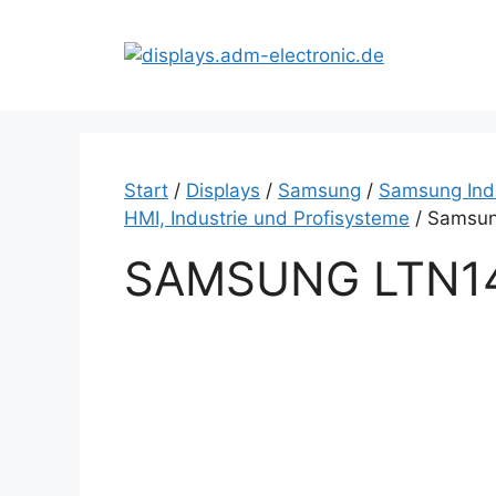
Zum
Inhalt
springen
Start
/
Displays
/
Samsung
/
Samsung Indu
HMI, Industrie und Profisysteme
/ Samsun
SAMSUNG LTN14