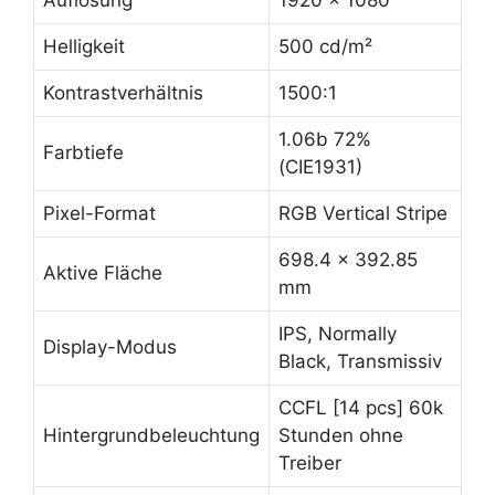
Auflösung
1920 x 1080
Helligkeit
500 cd/m²
Kontrastverhältnis
1500:1
1.06b 72%
Farbtiefe
(CIE1931)
Pixel-Format
RGB Vertical Stripe
698.4 x 392.85
Aktive Fläche
mm
IPS, Normally
Display-Modus
Black, Transmissiv
CCFL [14 pcs] 60k
Hintergrundbeleuchtung
Stunden ohne
Treiber