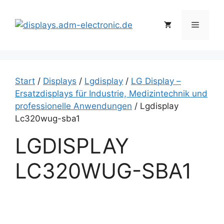
Zum
Inhalt
Menü
springen
Start
/
Displays
/
Lgdisplay
/
LG Display –
Ersatzdisplays für Industrie, Medizintechnik und
professionelle Anwendungen
/ Lgdisplay
Lc320wug-sba1
LGDISPLAY
LC320WUG-SBA1