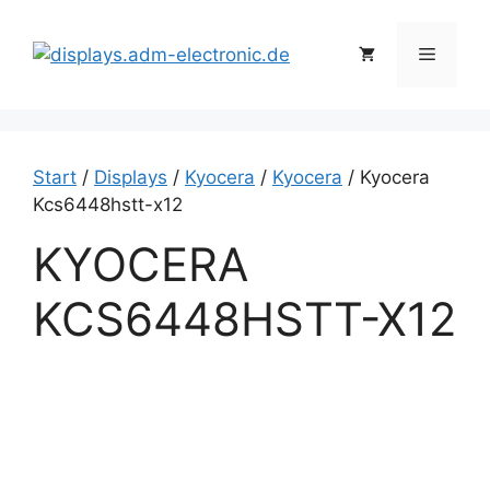
Zum
Inhalt
Menü
springen
Start
/
Displays
/
Kyocera
/
Kyocera
/ Kyocera
Kcs6448hstt-x12
KYOCERA
KCS6448HSTT-X12
K
y
o
c