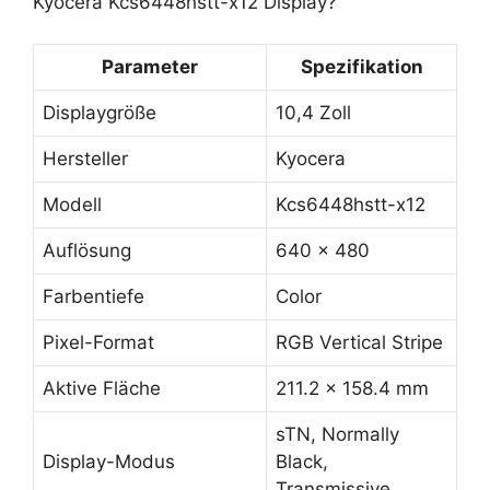
Kyocera Kcs6448hstt-x12 Display?
Parameter
Spezifikation
Displaygröße
10,4 Zoll
Hersteller
Kyocera
Modell
Kcs6448hstt-x12
Auflösung
640 x 480
Farbentiefe
Color
Pixel-Format
RGB Vertical Stripe
Aktive Fläche
211.2 x 158.4 mm
sTN, Normally
Display-Modus
Black,
Transmissive