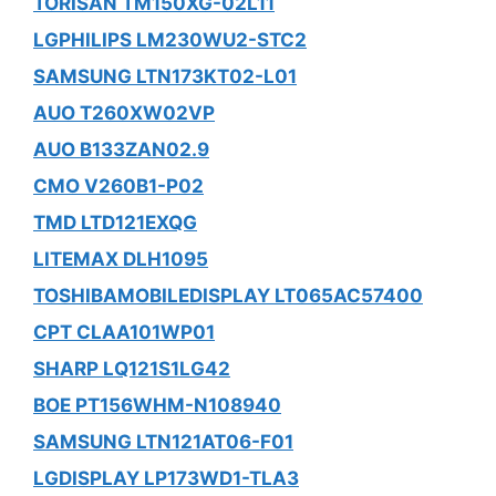
TORISAN TM150XG-02L11
LGPHILIPS LM230WU2-STC2
SAMSUNG LTN173KT02-L01
AUO T260XW02VP
AUO B133ZAN02.9
CMO V260B1-P02
TMD LTD121EXQG
LITEMAX DLH1095
TOSHIBAMOBILEDISPLAY LT065AC57400
CPT CLAA101WP01
SHARP LQ121S1LG42
BOE PT156WHM-N108940
SAMSUNG LTN121AT06-F01
LGDISPLAY LP173WD1-TLA3