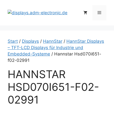
Zum
Inhalt
Menü
springen
Start
/
Displays
/
HannStar
/
HannStar Displays
– TFT-LCD Displays für Industrie und
Embedded-Systeme
/ Hannstar Hsd070i651-
f02-02991
HANNSTAR
HSD070I651-F02-
02991