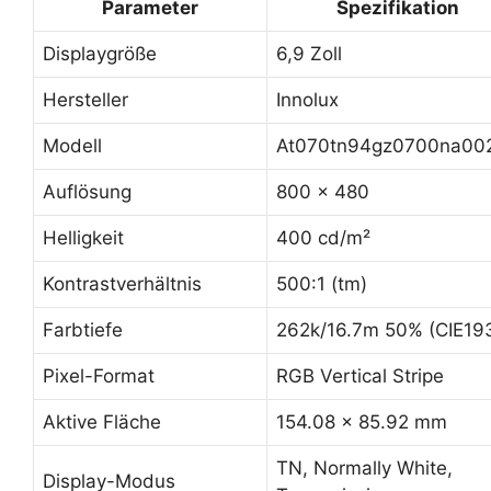
Parameter
Spezifikation
Displaygröße
6,9 Zoll
Hersteller
Innolux
Modell
At070tn94gz0700na00
Auflösung
800 x 480
Helligkeit
400 cd/m²
Kontrastverhältnis
500:1 (tm)
Farbtiefe
262k/16.7m 50% (CIE19
Pixel-Format
RGB Vertical Stripe
Aktive Fläche
154.08 x 85.92 mm
TN, Normally White,
Display-Modus