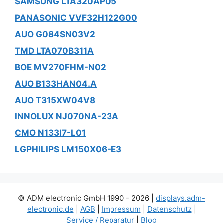
SAMSUNG LTA320AP05
PANASONIC VVF32H122G00
AUO G084SN03V2
TMD LTA070B311A
BOE MV270FHM-N02
AUO B133HAN04.A
AUO T315XW04V8
INNOLUX NJ070NA-23A
CMO N133I7-L01
LGPHILIPS LM150X06-E3
© ADM electronic GmbH 1990 - 2026 |
displays.adm-
electronic.de
|
AGB
|
Impressum
|
Datenschutz
|
Service / Reparatur
|
Blog