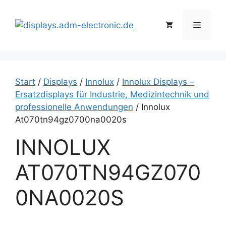
Zum
Inhalt
Menü
springen
Start
/
Displays
/
Innolux
/
Innolux Displays –
Ersatzdisplays für Industrie, Medizintechnik und
professionelle Anwendungen
/ Innolux
At070tn94gz0700na0020s
INNOLUX
AT070TN94GZ070
0NA0020S