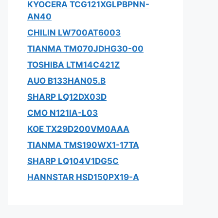
KYOCERA TCG121XGLPBPNN-
AN40
CHILIN LW700AT6003
TIANMA TM070JDHG30-00
TOSHIBA LTM14C421Z
AUO B133HAN05.B
SHARP LQ12DX03D
CMO N121IA-L03
KOE TX29D200VM0AAA
TIANMA TMS190WX1-17TA
SHARP LQ104V1DG5C
HANNSTAR HSD150PX19-A