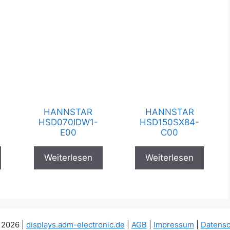
HANNSTAR
HANNSTAR
HSD070IDW1-
HSD150SX84-
E00
C00
Weiterlesen
Weiterlesen
 2026 |
displays.adm-electronic.de
|
AGB
|
Impressum
|
Datensc