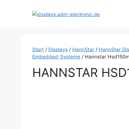
Zum
Inhalt
springen
Start
/
Displays
/
HannStar
/
HannStar Dis
Embedded-Systeme
/ Hannstar Hsd150
HANNSTAR HSD