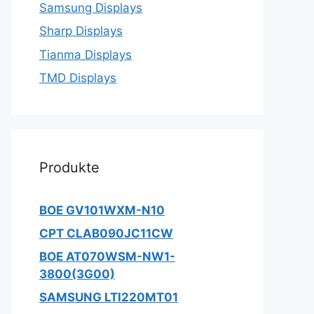
Samsung Displays
Sharp Displays
Tianma Displays
TMD Displays
Produkte
BOE GV101WXM-N10
CPT CLAB090JC11CW
BOE AT070WSM-NW1-
3800(3G00)
SAMSUNG LTI220MT01