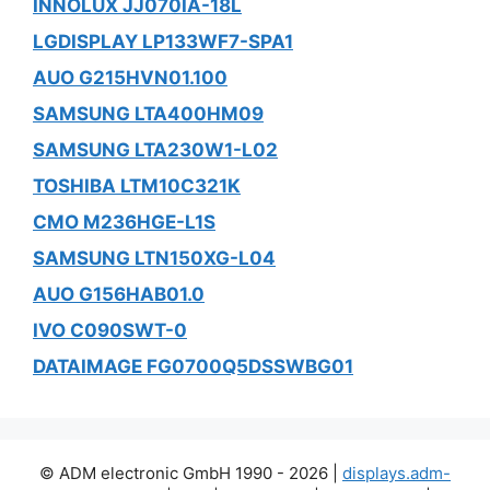
INNOLUX JJ070IA-18L
LGDISPLAY LP133WF7-SPA1
AUO G215HVN01.100
SAMSUNG LTA400HM09
SAMSUNG LTA230W1-L02
TOSHIBA LTM10C321K
CMO M236HGE-L1S
SAMSUNG LTN150XG-L04
AUO G156HAB01.0
IVO C090SWT-0
DATAIMAGE FG0700Q5DSSWBG01
© ADM electronic GmbH 1990 - 2026 |
displays.adm-