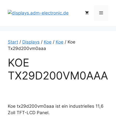
Zum
Inhalt
Menü
springen
Start
/
Displays
/
Koe
/
Koe
/ Koe
Tx29d200vm0aaa
KOE
TX29D200VM0AAA
Koe tx29d200vm0aaa ist ein industrielles 11,6
Zoll TFT-LCD Panel.