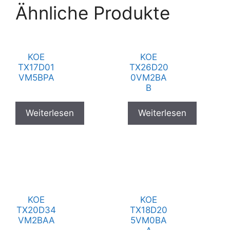
Ähnliche Produkte
KOE
KOE
TX17D01
TX26D20
VM5BPA
0VM2BA
B
Weiterlesen
Weiterlesen
KOE
KOE
TX20D34
TX18D20
VM2BAA
5VM0BA